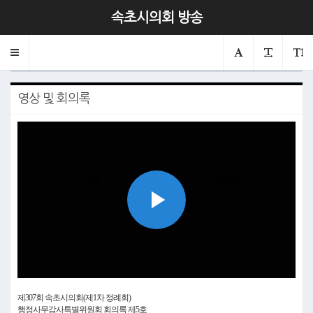
제307회 행정사무감사특별위원회 제5차
속초시의회 방송
2021.06.16.
Toggle
의회
행정사무감사특별위원회
navigation
영상 및 회의록
Play
Video
제307회 속초시의회(제1차 정례회)
행정사무감사특별위원회 회의록 제5호