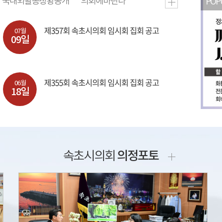
국내외활동상황공개
의회에바란다
POP
제357회 속초시의회 임시회 집회 공고
07월
09일
제355회 속초시의회 임시회 집회 공고
06월
18일
속초시의회
의정포토