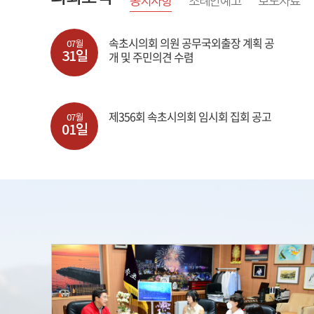
공지사항
조례안예고
보도자료
속초시의회 의원 공무국외출장 계획 공
07월
31일
개 및 주민의견 수렴
제356회 속초시의회 임시회 집회 공고
07월
01일