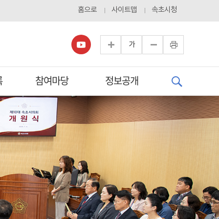
홈으로
사이트맵
속초시청
가
록
참여마당
정보공개