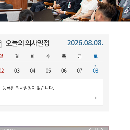
2026.08.08.
오늘의 의사일정
일
월
화
수
목
금
토
02
03
04
05
06
07
08
등록된 의사일정이 없습니다.