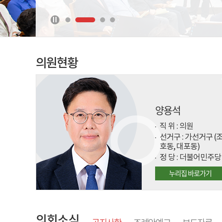
의원현황
유인숙
직 위 :
의원
선거구 :
나선거구 (영
명동, 금호동, 교동, 
정 당 :
국민의힘
누리집 바로가기
의회소식