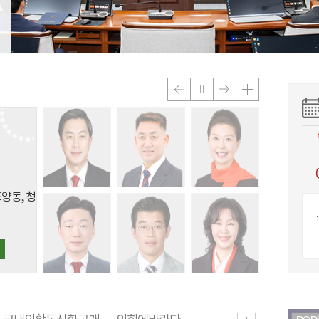
랑동, 동
노학동)