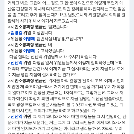
거라고 봐요. 그런데 어느 정도 그 한 분의 의견으로 이렇게 무언가 예
산을 편성할 게 아니라 다각도로 의견 청취를 해야 된다라는 그런 말씀
을 좀 드리고 추가 질의는 제가 15초 남았으니까 위원장님의 회의를 원
활하게 하기 위해서 여기서 자르겠습니다.
○ 시민소통과장 권금선
알겠습니다.
○
김명길
위원
이상입니다.
○ 위원장
이명애
답변하실 내용 없으십니까?
○ 시민소통과장 권금선
네.
○ 위원장
이명애
수고하셨습니다.
다음 질의는 신선익 위원님께서 해 주시기 바랍니다.
○
신선익
위원
과장님 앞서 위원님들께서 이렇게 질의하셨는데 우리
캐릭터 조형물 관련해서 이게 지금 그 설치하려는 곳이 지금 미시로에
IC 지금 병합 지점에 설치하려는 건가요?
○ 시민소통과장 권금선
위치를 아직 결정한 건 아니고요. 이제 시민이
제안한 게 속초IC 입구라서 거기이긴 한데 사실상 거기의 위치가 적정
치 않다고 이제 현장을 봤을 때는 1차적으로는 그렇거든요. 그래서 저
희가 예산이 확정이 되면 세부적으로 지금 김명길 위원님 말씀하셨던
속초 광장 포함해서 많은 사람들이 볼 수 있고 사진도 찍을 수 있는 위
치를 다시 한번 저희가 고민을 하려고 하고 있습니다.
○
신선익
위원
그 저기 짜니와 래요에 대한 조형물을 그 시 진입하는 관
문에다가 지금 세운다는 거는 그게 그 우리 국민들이 이제 짜니와 래요
에 대한 인지도가 거기 그 정도는 아니라고 생각을 해요. 차라리 우리