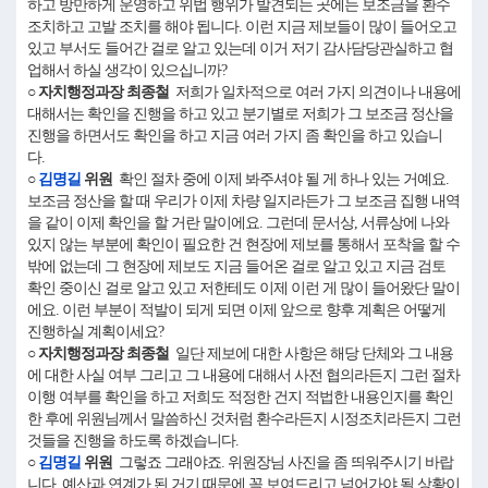
하고 방만하게 운영하고 위법 행위가 발견되는 곳에는 보조금을 환수
조치하고 고발 조치를 해야 됩니다. 이런 지금 제보들이 많이 들어오고
있고 부서도 들어간 걸로 알고 있는데 이거 저기 감사담당관실하고 협
업해서 하실 생각이 있으십니까?
○ 자치행정과장 최종철
저희가 일차적으로 여러 가지 의견이나 내용에
대해서는 확인을 진행을 하고 있고 분기별로 저희가 그 보조금 정산을
진행을 하면서도 확인을 하고 지금 여러 가지 좀 확인을 하고 있습니
다.
○
김명길
위원
확인 절차 중에 이제 봐주셔야 될 게 하나 있는 거예요.
보조금 정산을 할 때 우리가 이제 차량 일지라든가 그 보조금 집행 내역
을 같이 이제 확인을 할 거란 말이에요. 그런데 문서상, 서류상에 나와
있지 않는 부분에 확인이 필요한 건 현장에 제보를 통해서 포착을 할 수
밖에 없는데 그 현장에 제보도 지금 들어온 걸로 알고 있고 지금 검토
확인 중이신 걸로 알고 있고 저한테도 이제 이런 게 많이 들어왔단 말이
에요. 이런 부분이 적발이 되게 되면 이제 앞으로 향후 계획은 어떻게
진행하실 계획이세요?
○ 자치행정과장 최종철
일단 제보에 대한 사항은 해당 단체와 그 내용
에 대한 사실 여부 그리고 그 내용에 대해서 사전 협의라든지 그런 절차
이행 여부를 확인을 하고 저희도 적정한 건지 적법한 내용인지를 확인
한 후에 위원님께서 말씀하신 것처럼 환수라든지 시정조치라든지 그런
것들을 진행을 하도록 하겠습니다.
○
김명길
위원
그렇죠 그래야죠. 위원장님 사진을 좀 띄워주시기 바랍
니다. 예산과 연계가 된 거기 때문에 꼭 보여드리고 넘어가야 될 상황이