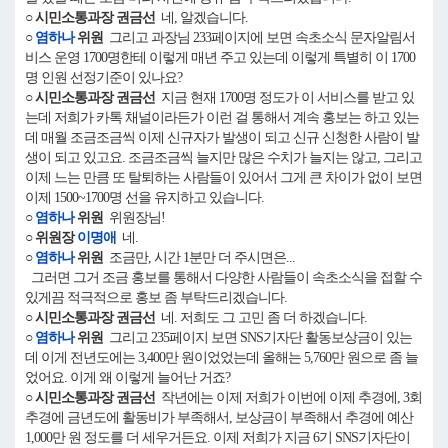
○ 시민소통과장 권금선
네, 알겠습니다.
○
염하나
위원
그리고 과장님 233페이지에 보면 속초소식 문자알림서
비스 운영 1700명한테 이렇게 매년 주고 있는데 이렇게 특별히 이 1700
명 인원 선정기준이 있나요?
○ 시민소통과장 권금선
지금 현재 1700명 정도가 이 서비스를 받고 있
는데 저희가 카톡 채널이라든가 이런 걸 통해서 계속 홍보는 하고 있는
데 매월 조금조금씩 이제 신규자가 발생이 되고 신규 신청한 사람이 발
생이 되고 있고요. 조금조금씩 늘지만 많은 수치가 늘지는 않고, 그리고
이제 느는 만큼 또 탈퇴하는 사람들이 있어서 그게 큰 차이가 없이 보면
이제 1500~1700명 선을 유지하고 있습니다.
○
염하나
위원
위원장님!
○ 위원장
이명애
네.
○
염하나
위원
조금만, 시간 1분만 더 주시면은...
그러면 그거 조금 홍보를 통해서 다양한 사람들이 속초소식을 접할 수
있게끔 적극적으로 홍보 좀 부탁드리겠습니다.
○ 시민소통과장 권금선
네. 저희도 그 고민 좀 더 하겠습니다.
○
염하나
위원
그리고 235페이지 보면 SNS기자단 활동보상금이 있는
데 이게 전년도에는 3,400만 원이었었는데 올해는 5,760만 원으로 좀 늘
었어요. 이게 왜 이렇게 늘어난 거죠?
○ 시민소통과장 권금선
작년에는 이제 저희가 이번에 이제 추경에, 3회
추경에 금년도에 활동비가 부족해서, 보상금이 부족해서 추경에 예산
1,000만 원 정도를 더 세우거든요. 이제 저희가 지금 6기 SNS기자단이