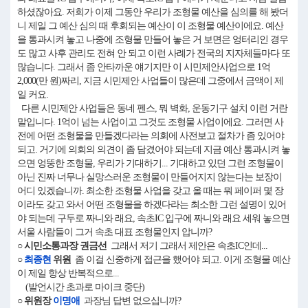
하셨잖아요. 저희가 이제 그동안 우리가 조형물 예산을 심의를 해 봤더
니 제일 그 예산 심의 때 후회되는 예산이 이 조형물 예산이에요. 예산
을 통과시켜 놓고 나중에 조형물 만들어 놓은 거 보면은 엉터리인 경우
도 많고 사후 관리도 전혀 안 되고 이런 사례가 전국의 지자체들마다 또
많습니다. 그래서 좀 안타까운 얘기지만 이 시민제안사업으로 1억
2,000(만 원)짜리, 지금 시민제안 사업들이 많은데 그중에서 금액이 제
일 커요.
다른 시민제안 사업들은 동네 펜스, 뭐 벽화, 운동기구 설치 이런 거란
말입니다. 1억이 넘는 사업이고 그것도 조형물 사업이에요. 그러면 사
전에 어떤 조형물을 만들겠다라는 의회에 사전보고 절차가 좀 있어야
되고. 거기에 의회의 의견이 좀 담겼어야 되는데 지금 예산 통과시켜 놓
으면 엉뚱한 조형물, 우리가 기대하기... 기대하고 있던 그런 조형물이
아닌 진짜 너무나 실망스러운 조형물이 만들어지지 않는다는 보장이
어디 있겠습니까. 최소한 조형물 사업을 갖고 올 때는 뭐 페이퍼 몇 장
이라도 갖고 와서 어떤 조형물을 하겠다라는 최소한 그런 설명이 있어
야 되는데 구두로 짜니와 래요, 속초IC 입구에 짜니와 래요 세워 놓으면
서울 사람들이 그거 속초 대표 조형물인지 압니까?
○ 시민소통과장 권금선
그래서 저기 그래서 제안은 속초IC인데...
○
최종현
위원
좀 이걸 신중하게 접근을 했어야 되고. 이게 조형물 예산
이 제일 항상 반복적으로...
(발언시간 초과로 마이크 중단)
○ 위원장
이명애
과장님 답변 없으십니까?