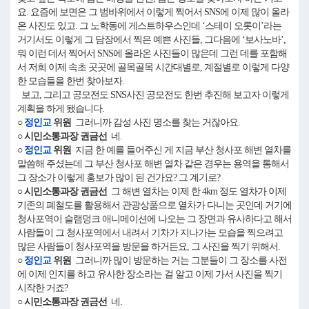
요. 요즘에 보면은 그 범바위에서 이렇게 찍어서 SNS에 이제 많이 올라
온 사진도 있고. 그 노학동에 게스트하우스인데 ‘스테이 오롯이’라는
거기서도 이렇게 그 담장에서 찍은 예쁜 사진들, 그다음에 ‘보사노바’,
뭐 이런 데서 찍어서 SNS에 올라온 사진들이 많은데 그런 데를 포함해
서 저희 이제 속초 곳곳에 골목골목 시간대별로, 계절별로 이렇게 다양
한 모습들을 한번 찾아보자.
보고, 그리고 공모전도 SNS사진 공모전도 한번 추진해 보고자 이렇게
계획을 하게 됐습니다.
○
정인교
위원
그러니까 감성 사진 명소를 찾는 거잖아요.
○ 시민소통과장 권금선
네.
○
정인교
위원
지금 한 예를 들어주신 게 지금 부산 청사포 해변 열차를
말씀해 주셨는데 그 부산 청사포 해변 열차 같은 경우는 용역을 통해서
그 장소가 이렇게 홍보가 많이 된 건가요? 그 계기로?
○ 시민소통과장 권금선
그 해변 열차는 이제 한 4km 정도 열차가 이제
기존의 폐철도를 활용해서 관광상품으로 열차가 다니는 곳인데 거기에
청사포역이 슬램덩크 애니메이션에 나오는 그 장면과 유사하다고 해서
사람들이 그 청사포역에서 내려서 기차가 지나가는 모습을 찍으려고
많은 사람들이 청사포역을 방문을 하거든요, 그 사진을 찍기 위해서.
○
정인교
위원
그러니까 많이 방문하는 거는 그분들이 그 장소를 사전
에 이제 인지를 하고 유사한 장소라는 걸 알고 이제 가서 사진을 찍기
시작한 거죠?
○ 시민소통과장 권금선
네.