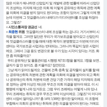
않은 이유가 뭐냐하면 산업입지 및 개발에 관한 법률에 따라서 산업단
지 조성하는 지자체 재산은 의회 뭐 이렇게 공유재산 취득에 관한 계획
을 의회에 의결을 받지 않아도 된다라는 조항이 있어서 그렇게 이제 했
는데 이번에 그 젓갈클러스터 내에다가 미디어센터를 조성을 하잖아
요. 그렇죠?
○ 시민소통과장 권금선
네.
○
최종현
위원
젓갈클러스터 내에 조성을 하는 겁니다. 거기서부터 시
작을 할게요. 그러면 일단은 우리가 국가보조금을 받아갖고 산업단지
에 젓갈클러스터를 만들 때에 대한 목적이 분명했었고 이번에 미디어
센터는 국가보조금 사업과는 반대되는, 그러니까 똑같지 않은 사업이
에요. 그래서 그걸 용도 변경으로 볼 수가 있는 시각이 있다는 거죠. 화
면 좀 띄워줄까요?
우리 공유재산 및 물품관리법 시행령 제7조1항을 볼게요. 1항을 보면...
글자가 잘 안 보이죠. 좀 키울까요? 잠깐만요.
그냥 제가 읽어드릴게요. 건물에 건축·증축 및 공작물의 설치를 할 때
는 공유재산취득 처분에 관한 계획을 의회에 의결을 받아야 되고 특히
나 공유재산의 취득 처분에 따른 건당 기준 가격이 해당 지자체의 조례
로 정하는 금액 이상인 재산은 무조건 의회 의결을 받아야 돼요. 이 시
행령에 이렇게 나와 있거든요. 그럼 우리 조례에는 어떻게 나와 있냐.
우리 조례에는 취득의 경우 무조건 10억 이상이에요. 그렇죠? 이 미디어
센터 사업비 얼마입니까? 총 14억 3,500만 원이란 말이에요. 이 조항에
부합해서 의회의 공유재산 취득에 관한 의결을 받아야 된다는 거예요.