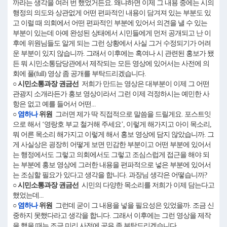
까라는 생각을 여러 번 했었거든요. 왜냐하면 이제 그 내용 중에는 시의
행정의 의도와 상관없게 어떤 편파적인 내용이 담겨져 있는 부분도 있
고 이럴 때 의회에서 어떤 편파적인 부분에 있어서 의견을 낼 수 있는
부분이 있는데 아예 완성된 상태에서 시민들에게 먼저 공개되고 난 이
후에 위원님들도 알게 되는 그런 상황에서 사실 그거 수정되기가 어려
운 부분이 있지 않습니까. 그래서 이후에는 혹여나 시 관련된 홍보가 됐
든 뭐 시민소통담당관에서 제작되는 모든 영상에 있어서는 사전에 의
회에 풀(full) 영상 좀 공개를 부탁드리겠습니다.
○ 시민소통과장 권금선
저희가 만드는 영상은 대부분이 이제 그 어떤
관광지 소개라든가 홍보 영상이라서 그런 이제 걱정하시는 예민한 사
항은 없고 예를 들어서 어떤...
○
염하나
위원
그러면 제가 딱 직접적으로 말씀을 드릴게요. 포스트잇
으로 해서 ‘영랑호 부교 철거해 주세요’, 이렇게 해가지고 아이 목소리,
뭐 어른 목소리 해가지고 이렇게 해서 홍보 영상에 담지 않았습니까. 그
게 사실상은 굉장히 어떻게 보면 민감한 부분이고 어떤 부분에 있어서
는 행정에서도 그렇고 의회에서도 그렇고 조심스럽게 접근을 해야 되
는 부분에 홍보 영상에 그러한 내용을 편파적으로 넣은 부분에 있어서
는 조심할 필요가 있다고 생각을 합니다. 과장님 생각은 어떻습니까?
○ 시민소통과장 권금선
시민의 다양한 목소리를 저희가 이제 담는다고
했었는데...
○
염하나
위원
그런데 굳이 그 내용을 넣을 필요성은 있었을까. 조금 신
중하지 못했다라고 생각을 합니다. 그래서 이후에는 그런 영상을 제작
을 했을 때는 조금 미리 사전에 공유 좀 부탁드리겠습니다.