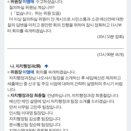
○ 위원장
이명애
수고하셨습니다.
질의하실 위원님 계십니까?
(「없습니다」하는 위원 있음)
더 이상 질의하실 위원이 안 계시므로 시민소통과 소관 예산안에 대한
질의·답변을 마치고 원만한 회의 진행을 위하여 잠시 정회하고 11시부
터 회의를 속개하겠습니다.
(10시 53분 정회)
(11시 00분 속개)
나. 자치행정과(洞)
○ 위원장
이명애
회의를 속개하겠습니다.
자치행정과장님 나오셔서 팀장을 소개하신 후 세입예산은 제외하고
세출예산 중 신규 및 주요 사업에 대하여 간략히 설명하여 주시기 바랍
니다.
○ 자치행정과장 최종철
안녕하십니까, 자치행정과장 최종철입니다.
예산안 제안 설명에 앞서 자치행정과 팀장 소개를 드리겠습니다.
먼저 서무팀 고만주 팀장입니다.
인사팀 이대영 팀장입니다.
자치행정팀 김성훈 팀장입니다.
문서통신팀 장순해 팀장입니다.
지역소멸대응팀 주희현 팀장입니다.