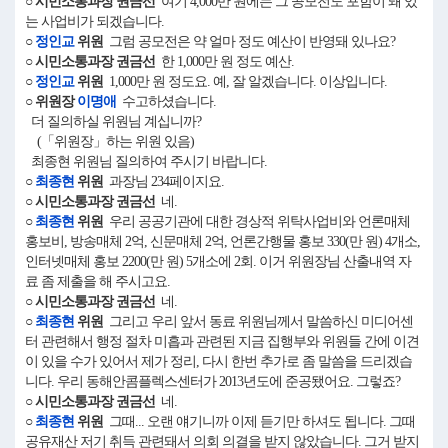
○ 시민소통과장 권금선
여기 4,000만 원에는 그 공모전도 포함이 돼 있
는 사업비가 되겠습니다.
○
정인교
위원
그럼 공모전은 약 얼마 정도 예산이 반영돼 있나요?
○ 시민소통과장 권금선
한 1,000만 원 정도 예산.
○
정인교
위원
1,000만 원 정도요. 예, 잘 알겠습니다. 이상입니다.
○ 위원장
이명애
수고하셨습니다.
더 질의하실 위원님 계십니까?
(「위원장」하는 위원 있음)
최종현 위원님 질의하여 주시기 바랍니다.
○
최종현
위원
과장님 234페이지요.
○ 시민소통과장 권금선
네.
○
최종현
위원
우리 공공기관에 대한 경상적 위탁사업비와 언론매체
홍보비, 방송매체 2억, 신문매체 2억, 언론간행물 홍보 330(만 원) 4개소,
인터넷매체 홍보 2200(만 원) 5개소에 2회. 이거 위원장님 산출내역 자
료 좀 제출을 해 주시고요.
○ 시민소통과장 권금선
네.
○
최종현
위원
그리고 우리 앞서 동료 위원님께서 말씀하신 미디어센
터 관련해서 행정 절차 미흡과 관련된 지금 집행부와 위원들 간에 이견
이 있을 수가 있어서 제가 정리, 다시 한번 추가로 좀 말씀을 드리겠습
니다. 우리 동해안콤플렉스센터가 2013년도에 준공됐어요. 그렇죠?
○ 시민소통과장 권금선
네.
○
최종현
위원
그때... 오랜 얘기니까 이제 듣기만 하셔도 됩니다. 그때
공유재산 저기 취득 관련돼서 의회 의결을 받지 않았습니다. 그거 받지