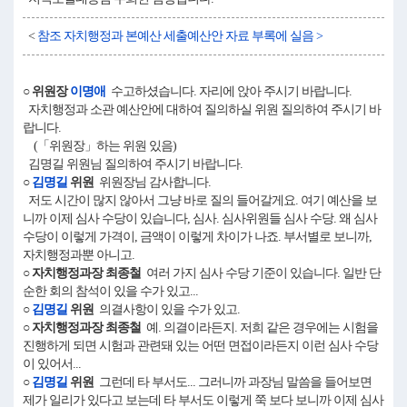
<
참조 자치행정과 본예산 세출예산안 자료 부록에 실음 >
○ 위원장
이명애
수고하셨습니다. 자리에 앉아 주시기 바랍니다.
자치행정과 소관 예산안에 대하여 질의하실 위원 질의하여 주시기 바
랍니다.
(「위원장」하는 위원 있음)
김명길 위원님 질의하여 주시기 바랍니다.
○
김명길
위원
위원장님 감사합니다.
저도 시간이 많지 않아서 그냥 바로 질의 들어갈게요. 여기 예산을 보
니까 이제 심사 수당이 있습니다, 심사. 심사위원들 심사 수당. 왜 심사
수당이 이렇게 가격이, 금액이 이렇게 차이가 나죠. 부서별로 보니까,
자치행정과뿐 아니고.
○ 자치행정과장 최종철
여러 가지 심사 수당 기준이 있습니다. 일반 단
순한 회의 참석이 있을 수가 있고...
○
김명길
위원
의결사항이 있을 수가 있고.
○ 자치행정과장 최종철
예. 의결이라든지. 저희 같은 경우에는 시험을
진행하게 되면 시험과 관련돼 있는 어떤 면접이라든지 이런 심사 수당
이 있어서...
○
김명길
위원
그런데 타 부서도... 그러니까 과장님 말씀을 들어보면
제가 일리가 있다고 보는데 타 부서도 이렇게 쭉 보다 보니까 이제 심사