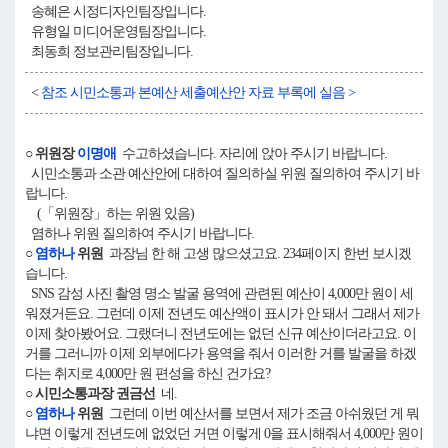
송혜은 시정디자인팀장입니다.
유형일 미디어운영팀장입니다.
최동희 정보관리팀장입니다.
<
참조 시민소통과 본예산 세출예산안 자료 부록에 실음 >
○ 위원장
이명애
수고하셨습니다. 자리에 앉아 주시기 바랍니다.
시민소통과 소관 예산안에 대하여 질의하실 위원 질의하여 주시기 바
랍니다.
(「위원장」하는 위원 있음)
염하나 위원 질의하여 주시기 바랍니다.
○
염하나
위원
과장님 한 해 고생 많으셨고요. 234페이지 한번 보시겠
습니다.
SNS 감성 사진 촬영 명소 발굴 용역에 관련된 예산이 4,000만 원이 세
워졌거든요. 그런데 이제 전년도 예산액이 표시가 안 돼서 그래서 제가
이제 찾아봤어요. 그랬더니 전년도에는 없던 신규 예산이더라고요. 이
거를 그러니까 이제 외부에다가 용역을 줘서 이러한 거를 발굴을 하겠
다는 취지로 4,000만 원 편성을 하신 건가요?
○ 시민소통과장 권금선
네.
○
염하나
위원
그런데 이번 예산서를 보면서 제가 조금 아쉬웠던 게 뭐
냐면 이렇게 전년도에 없었던 거면 이렇게 0을 표시해줘서 4,000만 원이