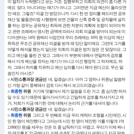
이 절차가 누락됐다고 보는 거죠. 집행부하고 의회의 의견이 좀 다른 거
예요. 맞다, 아니다라는 얘기가 아니고. 그러면은 지금 예산이 올라오면
안 돼요. 그렇죠? 의결 안 받았으니까. 다시 한 번 정리를 해드리면 공유
재산 및 물품관리법 시행령에 보면 건물의 신축 증축 및 공작물에 설치
를 하는 경우는 공유재산 취득에 관한 처분의 계획에 포함이 되어야 하
고 관련 조례에서 명시한 금액에 따라서 의회 의결을 받아야 되는데 미
디어센터는 14억 원짜리 사업인데 우리 조례에는 10억 원 이상의 재산
취득은 무조건 공유재산 의결을 받게 돼 있단 말이에요. 그런데 그거를
어떻게 해석을 했는지 일단은 의회의 의결은 받지 않은 건 맞잖아요. 그
리고 예산을 올린 건 맞고. 그래서 이 부분에 대해서 면밀하게 검토를
해서 이게 예산을 깎자는 얘기가 아니고 이건 행정적 그 하자예요, 하
자. 그래서 하자를 치유하고 예산 심의를 다시 해야 된다고요. 무슨 말
씀인지 아시죠?
○ 시민소통과장 권금선
네, 알겠습니다. 아까 그 염하나 위원님 말씀하
신 거랑 같이 중복돼서 검토 다시 해서 보고드리겠습니다.
○
최종현
위원
거기에 덧붙여서 제가 말씀을 드린 거고. 좀 심각한 하자
일 수도 있기 때문에 돌아가셔가지고 긴밀하게 검토를 하셔가지고 제
가, 저희가 지금 얘기한 것에 대해서 논리적 근거를 대셔야 됩니다.
○ 시민소통과장 권금선
네. 알겠습니다.
○
최종현
위원
그리고 두 번째로 지금 우리 캐릭터 조형물 시민제안, 시
민 한 명이 제안했다고 그러는데 시민 한 명이 제안한 거를 이렇게 1억
2,000(만 원)을 세우는 것은 또 좀 납득하기도 어렵고. 우리가 이제 짜니
와 래요를 IC 입구에다가, 이제 속초IC 입구에다가 세운다고 지금 말씀