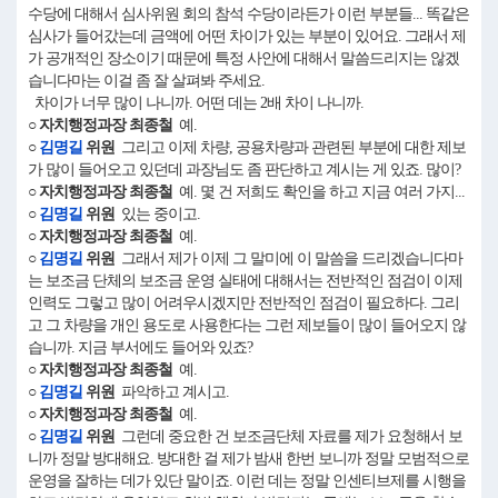
수당에 대해서 심사위원 회의 참석 수당이라든가 이런 부분들... 똑같은
심사가 들어갔는데 금액에 어떤 차이가 있는 부분이 있어요. 그래서 제
가 공개적인 장소이기 때문에 특정 사안에 대해서 말씀드리지는 않겠
습니다마는 이걸 좀 잘 살펴봐 주세요.
차이가 너무 많이 나니까. 어떤 데는 2배 차이 나니까.
○ 자치행정과장 최종철
예.
○
김명길
위원
그리고 이제 차량, 공용차량과 관련된 부분에 대한 제보
가 많이 들어오고 있던데 과장님도 좀 판단하고 계시는 게 있죠. 많이?
○ 자치행정과장 최종철
예. 몇 건 저희도 확인을 하고 지금 여러 가지...
○
김명길
위원
있는 중이고.
○ 자치행정과장 최종철
예.
○
김명길
위원
그래서 제가 이제 그 말미에 이 말씀을 드리겠습니다마
는 보조금 단체의 보조금 운영 실태에 대해서는 전반적인 점검이 이제
인력도 그렇고 많이 어려우시겠지만 전반적인 점검이 필요하다. 그리
고 그 차량을 개인 용도로 사용한다는 그런 제보들이 많이 들어오지 않
습니까. 지금 부서에도 들어와 있죠?
○ 자치행정과장 최종철
예.
○
김명길
위원
파악하고 계시고.
○ 자치행정과장 최종철
예.
○
김명길
위원
그런데 중요한 건 보조금단체 자료를 제가 요청해서 보
니까 정말 방대해요. 방대한 걸 제가 밤새 한번 보니까 정말 모범적으로
운영을 잘하는 데가 있단 말이죠. 이런 데는 정말 인센티브제를 시행을