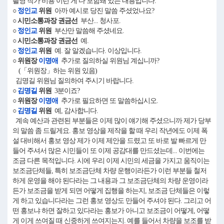
촬영 작가 비용 이런 게 다 포함돼 있는 내용입니다.
○
정인교
위원
아까 예시로 당진 말씀 주셨었나요?
○ 시민소통과장 권금선
부산... 청사포.
○
정인교
위원
부산만 말씀해 주셨네요.
○ 시민소통과장 권금선
예.
○
정인교
위원
예. 잘 알겠습니다. 이상입니다.
○ 위원장
이명애
추가로 질의하실 위원님 계십니까?
(「위원장」하는 위원 있음)
김명길 위원님 질의하여 주시기 바랍니다.
○
김명길
위원
3분이죠?
○ 위원장
이명애
추가로 필요하면 또 말씀하십시오.
○
김명길
위원
예, 감사합니다.
계속 예산과 관련된 부분들은 이제 많이 얘기해 주셨으니까 제가 당부
의 말씀 좀 드릴게요. 홍보 영상을 제작을 할 때 우리 작년에도 이제 폭
설 대비해서 홍보 영상 제가 이제 제안을 드렸고 또 바로 발 빠르게 만
들어 주셔서 많은 시민들이 또 이제 공감대를 만드셨는데... 이번에는
조금 다른 목적입니다. 시에 우리 이제 시민의 세금을 가지고 움직이는
보조금단체들, 특히 보조금단체 차량 운행이라든가 이런 부분들 철저
하게 운영을 해야 된다라는 그 내용과 그 보조금단체의 차량 운영이라
든가 보조금을 받게 되면 어떻게 집행을 하는지, 보조금 단체들은 이렇
게 하고 있습니다라는 그런 홍보 영상도 만들어 주셔야 된다. 그리고 어
떤 홍보냐 하면 잘하고 있다라는 홍보가 아니고 보조금이 어떻게, 어떻
게 이게 쓰여질 때 신중하게 쓰여지는지. 예를 들어서 차량을 보조를 받