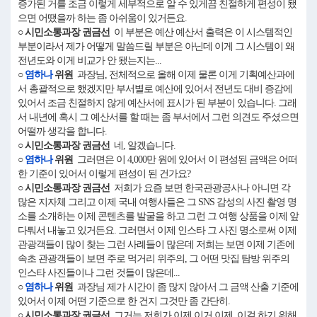
증가된 거를 조금 이렇게 세부적으로 알 수 있게끔 친절하게 편성이 됐
으면 어땠을까 하는 좀 아쉬움이 있거든요.
○ 시민소통과장 권금선
이 부분은 예산 예산서 출력은 이 시스템적인
부분이라서 제가 어떻게 말씀드릴 부분은 아닌데 이게 그 시스템이 왜
전년도와 이게 비교가 안 됐는지는...
○
염하나
위원
과장님, 전체적으로 올해 이제 물론 이게 기획예산과에
서 총괄적으로 했겠지만 부서별로 예산에 있어서 전년도 대비 증감에
있어서 조금 친절하지 않게 예산서에 표시가 된 부분이 있습니다. 그래
서 내년에 혹시 그 예산서를 할 때는 좀 부서에서 그런 의견도 주셨으면
어떨까 생각을 합니다.
○ 시민소통과장 권금선
네, 알겠습니다.
○
염하나
위원
그러면은 이 4,000만 원에 있어서 이 편성된 금액은 어떠
한 기준이 있어서 이렇게 편성이 된 건가요?
○ 시민소통과장 권금선
저희가 요즘 보면 한국관광공사나 아니면 각
많은 지자체 그리고 이제 국내 여행사들은 그 SNS 감성의 사진 촬영 명
소를 소개하는 이제 콘텐츠를 발굴을 하고 그런 그 여행 상품을 이제 앞
다퉈서 내놓고 있거든요. 그러면서 이제 인스타 그 사진 명소로써 이제
관광객들이 많이 찾는 그런 사례들이 많은데 저희는 보면 이제 기존에
속초 관광객들이 보면 주로 먹거리 위주의, 그 어떤 맛집 탐방 위주의
인스타 사진들이나 그런 것들이 많은데...
○
염하나
위원
과장님 제가 시간이 좀 많지 않아서 그 금액 산출 기준에
있어서 이제 어떤 기준으로 한 건지 그것만 좀 간단히.
○ 시민소통과장 권금선
그거는 저희가 이제 이거 이제, 이걸 하기 위해