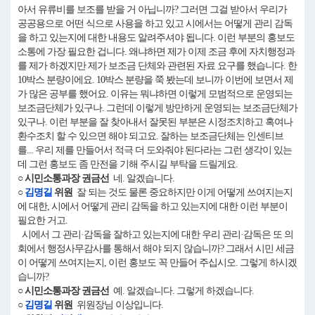
아서 유류비를 보조를 받을 거 아닙니까? 그러면 그걸 받아서 우리가
공공용으로 어떤 식으로 사용을 하고 있고 시에서는 어떻게 관리 감독
을 하고 있는지에 대한 내용도 알려주셔야 됩니다. 이런 부분의 홍보도
소통에 가장 필요한 겁니다. 왜냐하면 제가 이제 조금 후에 자치행정과
를 제가 하겠지만 제가 보조금 단체와 관련된 자료 요구를 했습니다. 한
10박스 분량이에요. 10박스 분량을 쭉 봤는데 보니까 이번에 보면서 제
가 많은 공부를 했어요. 이유는 뭐냐하면 이렇게 모범적으로 운영되는
보조금단체가 있구나. 그런데 이렇게 방만하게 운영되는 보조금단체가
있구나. 이런 부분을 잘 찾아내서 잘못된 부분은 시정조치하고 혹여나
환수조치 할 수 있으면 해야 되고요. 잘하는 보조금단체는 인센티브
를... 우리 제를 만들어서 적극 더 도와줘야 된다라는 그런 생각이 있는
데 그런 홍보도 좀 만전을 기해 주시길 부탁을 드릴게요.
○ 시민소통과장 권금선
네. 알겠습니다.
○
김명길
위원
잘 되는 것도 물론 중요하지만 이게 어떻게 쓰여지는지
에 대한, 시에서 어떻게 관리 감독을 하고 있는지에 대한 이런 부분이
필요한 거고.
시에서 그 관리·감독을 잘하고 있는지에 대한 우리 관리·감독은 또 의
회에서 행정사무감사를 통해서 해야 되지 않습니까? 그래서 시민 세금
이 어떻게 쓰여지는지, 이런 홍보도 꼭 만들어 주십시오. 그렇게 하시겠
습니까?
○ 시민소통과장 권금선
예. 알겠습니다. 그렇게 하겠습니다.
○
김명길
위원
위원장님 이상입니다.