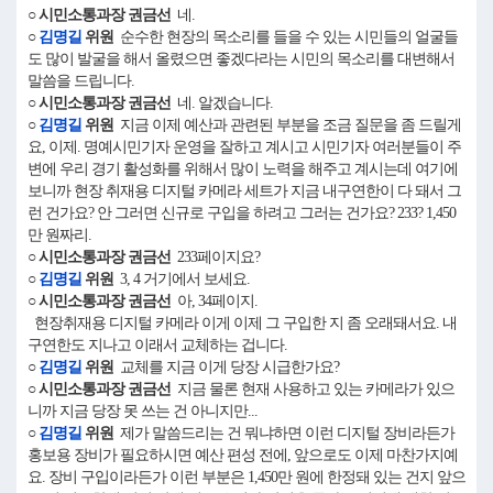
○ 시민소통과장 권금선
네.
○
김명길
위원
순수한 현장의 목소리를 들을 수 있는 시민들의 얼굴들
도 많이 발굴을 해서 올렸으면 좋겠다라는 시민의 목소리를 대변해서
말씀을 드립니다.
○ 시민소통과장 권금선
네. 알겠습니다.
○
김명길
위원
지금 이제 예산과 관련된 부분을 조금 질문을 좀 드릴게
요, 이제. 명예시민기자 운영을 잘하고 계시고 시민기자 여러분들이 주
변에 우리 경기 활성화를 위해서 많이 노력을 해주고 계시는데 여기에
보니까 현장 취재용 디지털 카메라 세트가 지금 내구연한이 다 돼서 그
런 건가요? 안 그러면 신규로 구입을 하려고 그러는 건가요? 233? 1,450
만 원짜리.
○ 시민소통과장 권금선
233페이지요?
○
김명길
위원
3, 4 거기에서 보세요.
○ 시민소통과장 권금선
아, 34페이지.
현장취재용 디지털 카메라 이게 이제 그 구입한 지 좀 오래돼서요. 내
구연한도 지나고 이래서 교체하는 겁니다.
○
김명길
위원
교체를 지금 이게 당장 시급한가요?
○ 시민소통과장 권금선
지금 물론 현재 사용하고 있는 카메라가 있으
니까 지금 당장 못 쓰는 건 아니지만...
○
김명길
위원
제가 말씀드리는 건 뭐냐하면 이런 디지털 장비라든가
홍보용 장비가 필요하시면 예산 편성 전에, 앞으로도 이제 마찬가지예
요. 장비 구입이라든가 이런 부분은 1,450만 원에 한정돼 있는 건지 앞으