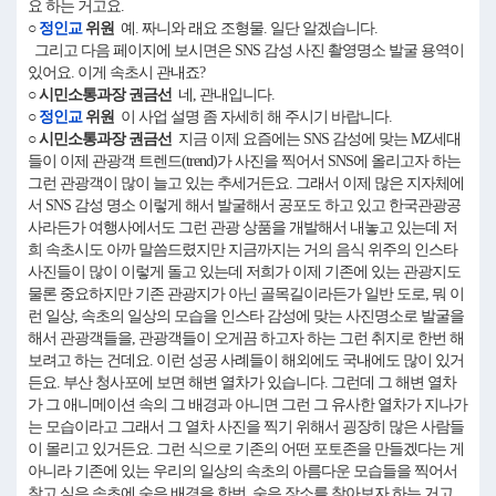
요 하는 거고요.
○
정인교
위원
예. 짜니와 래요 조형물. 일단 알겠습니다.
그리고 다음 페이지에 보시면은 SNS 감성 사진 촬영명소 발굴 용역이
있어요. 이게 속초시 관내죠?
○ 시민소통과장 권금선
네, 관내입니다.
○
정인교
위원
이 사업 설명 좀 자세히 해 주시기 바랍니다.
○ 시민소통과장 권금선
지금 이제 요즘에는 SNS 감성에 맞는 MZ세대
들이 이제 관광객 트렌드(trend)가 사진을 찍어서 SNS에 올리고자 하는
그런 관광객이 많이 늘고 있는 추세거든요. 그래서 이제 많은 지자체에
서 SNS 감성 명소 이렇게 해서 발굴해서 공포도 하고 있고 한국관광공
사라든가 여행사에서도 그런 관광 상품을 개발해서 내놓고 있는데 저
희 속초시도 아까 말씀드렸지만 지금까지는 거의 음식 위주의 인스타
사진들이 많이 이렇게 돌고 있는데 저희가 이제 기존에 있는 관광지도
물론 중요하지만 기존 관광지가 아닌 골목길이라든가 일반 도로, 뭐 이
런 일상, 속초의 일상의 모습을 인스타 감성에 맞는 사진명소로 발굴을
해서 관광객들을, 관광객들이 오게끔 하고자 하는 그런 취지로 한번 해
보려고 하는 건데요. 이런 성공 사례들이 해외에도 국내에도 많이 있거
든요. 부산 청사포에 보면 해변 열차가 있습니다. 그런데 그 해변 열차
가 그 애니메이션 속의 그 배경과 아니면 그런 그 유사한 열차가 지나가
는 모습이라고 그래서 그 열차 사진을 찍기 위해서 굉장히 많은 사람들
이 몰리고 있거든요. 그런 식으로 기존의 어떤 포토존을 만들겠다는 게
아니라 기존에 있는 우리의 일상의 속초의 아름다운 모습들을 찍어서
찾고 싶은 속초에 숨은 배경을 한번, 숨은 장소를 찾아보자 하는 거고