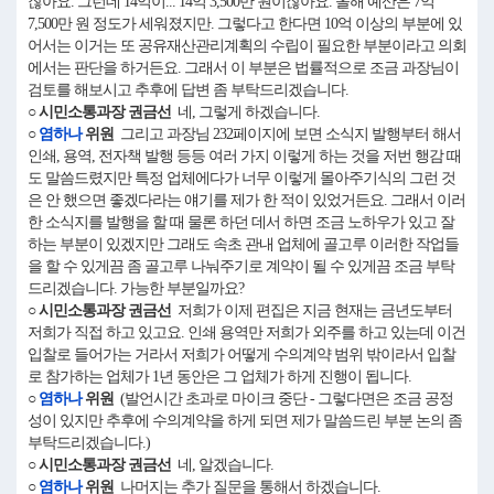
잖아요. 그런데 14억이... 14억 3,500만 원이잖아요. 올해 예산은 7억
7,500만 원 정도가 세워졌지만. 그렇다고 한다면 10억 이상의 부분에 있
어서는 이거는 또 공유재산관리계획의 수립이 필요한 부분이라고 의회
에서는 판단을 하거든요. 그래서 이 부분은 법률적으로 조금 과장님이
검토를 해보시고 추후에 답변 좀 부탁드리겠습니다.
○ 시민소통과장 권금선
네, 그렇게 하겠습니다.
○
염하나
위원
그리고 과장님 232페이지에 보면 소식지 발행부터 해서
인쇄, 용역, 전자책 발행 등등 여러 가지 이렇게 하는 것을 저번 행감 때
도 말씀드렸지만 특정 업체에다가 너무 이렇게 몰아주기식의 그런 것
은 안 했으면 좋겠다라는 얘기를 제가 한 적이 있었거든요. 그래서 이러
한 소식지를 발행을 할 때 물론 하던 데서 하면 조금 노하우가 있고 잘
하는 부분이 있겠지만 그래도 속초 관내 업체에 골고루 이러한 작업들
을 할 수 있게끔 좀 골고루 나눠주기로 계약이 될 수 있게끔 조금 부탁
드리겠습니다. 가능한 부분일까요?
○ 시민소통과장 권금선
저희가 이제 편집은 지금 현재는 금년도부터
저희가 직접 하고 있고요. 인쇄 용역만 저희가 외주를 하고 있는데 이건
입찰로 들어가는 거라서 저희가 어떻게 수의계약 범위 밖이라서 입찰
로 참가하는 업체가 1년 동안은 그 업체가 하게 진행이 됩니다.
○
염하나
위원
(발언시간 초과로 마이크 중단 - 그렇다면은 조금 공정
성이 있지만 추후에 수의계약을 하게 되면 제가 말씀드린 부분 논의 좀
부탁드리겠습니다.)
○ 시민소통과장 권금선
네, 알겠습니다.
○
염하나
위원
나머지는 추가 질문을 통해서 하겠습니다.