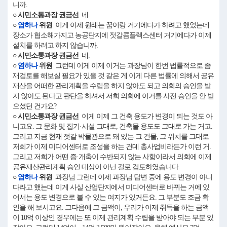
니까.
○ 시민소통과장 권금선
네.
○
염하나
위원
이게 이제 원래는 꿈이랑 거기에다가 하려고 했었는데
장소가 협소해가지고 농공단지에 젓갈콤플렉스센터 거기에다가 이제
설치를 하려고 하지 않습니까.
○ 시민소통과장 권금선
네.
○
염하나
위원
그런데 이게 이제 이거는 과장님이 한번 법률적으로 좀
재검토를 해보실 필요가 있을 것 같은 게 이게 다른 법률에 의해서 공유
재산을 어떠한 관리계획을 수립을 하지 않아도 되고 의회의 승인을 받
지 않아도 된다고 판단을 하셔서 저희 의회에 이거를 사전 승인을 안 받
으셨던 건가요?
○ 시민소통과장 권금선
이게 이제 그 건축 용도가 변경이 되는 것도 아
니고요. 그 문화 및 집기·시설 그대로, 건축물 용도도 그대로 가는 거고.
그리고 지금 현재 젓갈 박물관으로 돼 있는 그 건물, 그 위치를 그대로
저희가 이제 미디어센터로 조성을 하는 건데 총사업비라든가 이런 거.
그리고 저희가 어떤 증·개축이 수반되지 않는 사항이라서 의회에 이제
공유재산관리계획 승인 대상이 아닌 걸로 검토하였습니다.
○
염하나
위원
과장님 그런데 이제 과장님 답변 중에 용도 변경이 아니
다라고 했는데 이게 사실 산업단지에서 미디어센터로 바뀌는 거에 있
어서는 용도 변경으로 볼 수 있는 여지가 있거든요. 그 부분도 조금 확
인을 해 보시고요. 그다음에 그 금액이, 우리가 이제 취득을 하는 금액
이 10억 이상인 경우에는 또 이제 관리계획 수립을 받아야 되는 부분 있