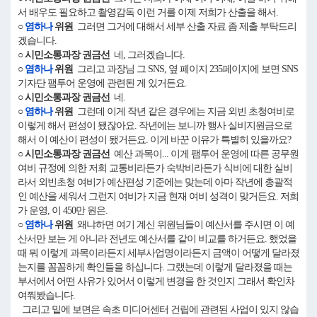
서 배우도 필요하고 촬영감독 이런 거를 이제 저희가 산출을 해서.
○
염하나
위원
그러면 그거에 대해서 세부 산출 자료 좀 제출 부탁드리
겠습니다.
○ 시민소통과장 권금선
네, 그러겠습니다.
○
염하나
위원
그리고 과장님 그 SNS, 옆 페이지 235페이지에 보면 SNS
기자단 팸투어 운영에 관련된 게 있거든요.
○ 시민소통과장 권금선
네.
○
염하나
위원
그런데 이게 작년 같은 경우에는 지금 외빈 초청여비로
이렇게 해서 편성이 됐잖아요. 작년에는 보니까 행사 실비지원금으로
해서 이 예산이 편성이 됐거든요. 이게 바꾼 이유가 특별히 있을까요?
○ 시민소통과장 권금선
예산 과목이... 이게 팸투어 운영에 따른 공무원
여비 규정에 의한 저희 교통비라든가 숙박비라든가 식비에 대한 실비
라서 외빈초청 여비가 예산편성 기준에는 맞는데 아마 작년에 총괄적
인 예산을 세워서 그런지 여비가 지금 현재 여비 성격이 맞거든요. 저희
가 운영, 이 450만 원은.
○
염하나
위원
왜냐하면 여기 계신 위원님들이 예산서를 주시면 이 예
산서만 보는 게 아니라 전년도 예산서를 같이 비교를 하거든요. 했었을
때 뭐 이렇게 과목이라든지 세부사업명이라든지 금액이 어떻게 달라졌
는지를 꼼꼼하게 확인들을 하십니다. 그랬는데 이렇게 달라졌을 때는
부서에서 어떤 사유가 있어서 이렇게 변경을 한 것인지 그래서 확인차
여쭤봤습니다.
그리고 밑에 보면은 속초 미디어센터 건립에 관련된 사업이 있지 않습