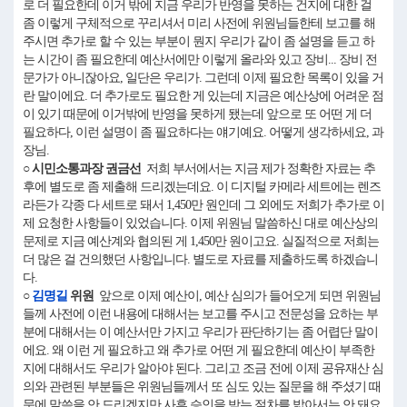
로 더 필요한데 이거 밖에 지금 우리가 반영을 못하는 건지에 대한 걸
좀 이렇게 구체적으로 꾸리셔서 미리 사전에 위원님들한테 보고를 해
주시면 추가로 할 수 있는 부분이 뭔지 우리가 같이 좀 설명을 듣고 하
는 시간이 좀 필요한데 예산서에만 이렇게 올라와 있고 장비... 장비 전
문가가 아니잖아요, 일단은 우리가. 그런데 이제 필요한 목록이 있을 거
란 말이에요. 더 추가로도 필요한 게 있는데 지금은 예산상에 어려운 점
이 있기 때문에 이거밖에 반영을 못하게 됐는데 앞으로 또 어떤 게 더
필요하다, 이런 설명이 좀 필요하다는 얘기예요. 어떻게 생각하세요, 과
장님.
○ 시민소통과장 권금선
저희 부서에서는 지금 제가 정확한 자료는 추
후에 별도로 좀 제출해 드리겠는데요. 이 디지털 카메라 세트에는 렌즈
라든가 각종 다 세트로 돼서 1,450만 원인데 그 외에도 저희가 추가로 이
제 요청한 사항들이 있었습니다. 이제 위원님 말씀하신 대로 예산상의
문제로 지금 예산계와 협의된 게 1,450만 원이고요. 실질적으로 저희는
더 많은 걸 건의했던 사항입니다. 별도로 자료를 제출하도록 하겠습니
다.
○
김명길
위원
앞으로 이제 예산이, 예산 심의가 들어오게 되면 위원님
들께 사전에 이런 내용에 대해서는 보고를 주시고 전문성을 요하는 부
분에 대해서는 이 예산서만 가지고 우리가 판단하기는 좀 어렵단 말이
에요. 왜 이런 게 필요하고 왜 추가로 어떤 게 필요한데 예산이 부족한
지에 대해서도 우리가 알아야 된다. 그리고 조금 전에 이제 공유재산 심
의와 관련된 부분들은 위원님들께서 또 심도 있는 질문을 해 주셨기 때
문에 말씀을 안 드리겠지만 사후 승인을 받는 절차를 밟아서는 안 돼요,