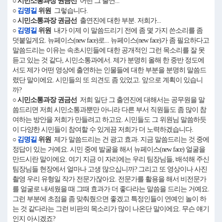
○ 시민소통과장 권금선
어떤 그 출연...
○
김명길
위원
그렇습니다.
○ 시민소통과장 권금선
출연진에 대한 부분. 저희가...
○
김명길
위원
내가 이제 이 말씀드리기 전에 좀 몇 가지 쓴소리를 좀
덧붙일게요. 뉴페이스(new face)로... 뉴페이스(new face)가 좀 필요하다고
말씀드리는 이유는 속초시민들에 대한 공개적인 그런 목소리를 잘 못
듣고 있는 것 같다, 시민소통과에서. 제가 분명히 올해 한 중반 정도에
서도 제가 어떤 영상에 출연하는 인물들에 대한 부분을 분명히 말씀드
렸단 말이에요. 시민들의 또 의견도 좀 있었고. 앞으로 계획이 있습니
까?
○ 시민소통과장 권금선
저희 일단 그 출연진에 대해서는 공무원을 말
씀드리면 저희 시민소통과뿐만 아니라 다른 부서 직원들도 좀 많이 참
여하는 방안을 저희가 만들려고 하고요. 시민들도 그 위원님 말씀하듯
이 다양한 시민들이 참여할 수 있게끔 저희가 더 노력하겠습니다.
○
김명길
위원
제가 말씀드리는 건 광고 효과. 지금 말씀드리는 것 중에
정답이 있는 거예요. 시민 중에 발굴을 해서 뉴페이스(new face) 얼굴을
만드시란 말이에요. 여기 지금 이 자리에는 우리 팀장님들, 배석해 주신
팀장님들 현장에서 얼마나 고생 많으십니까? 그리고 또 영상이나 사진
촬영 우리 유형일 작가 전문가잖아요. 전문가를 활용을 해서 비전문가
를 얼굴로 내세웠을 때 그때 효과가 더 좋다라는 말씀을 드리는 거예요.
그런 부분에 초점을 좀 맞춰줬으면 좋겠고 특정인들이 연예인 놀이 하
는 것 같다라는 그런 비판의 목소리가 많이 나온단 말이에요. 무슨 얘기
인지 아시겠죠?