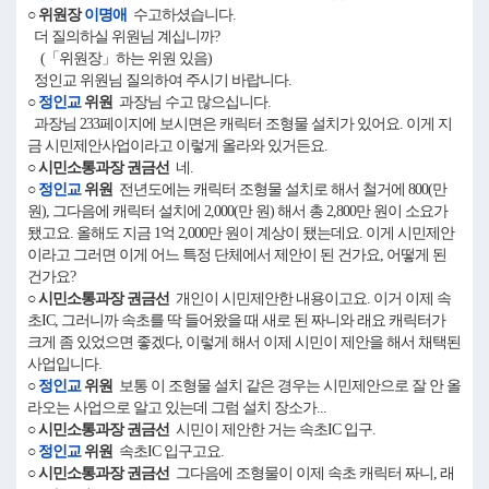
○ 위원장
이명애
수고하셨습니다.
더 질의하실 위원님 계십니까?
(「위원장」하는 위원 있음)
정인교 위원님 질의하여 주시기 바랍니다.
○
정인교
위원
과장님 수고 많으십니다.
과장님 233페이지에 보시면은 캐릭터 조형물 설치가 있어요. 이게 지
금 시민제안사업이라고 이렇게 올라와 있거든요.
○ 시민소통과장 권금선
네.
○
정인교
위원
전년도에는 캐릭터 조형물 설치로 해서 철거에 800(만
원), 그다음에 캐릭터 설치에 2,000(만 원) 해서 총 2,800만 원이 소요가
됐고요. 올해도 지금 1억 2,000만 원이 계상이 됐는데요. 이게 시민제안
이라고 그러면 이게 어느 특정 단체에서 제안이 된 건가요, 어떻게 된
건가요?
○ 시민소통과장 권금선
개인이 시민제안한 내용이고요. 이거 이제 속
초IC, 그러니까 속초를 딱 들어왔을 때 새로 된 짜니와 래요 캐릭터가
크게 좀 있었으면 좋겠다, 이렇게 해서 이제 시민이 제안을 해서 채택된
사업입니다.
○
정인교
위원
보통 이 조형물 설치 같은 경우는 시민제안으로 잘 안 올
라오는 사업으로 알고 있는데 그럼 설치 장소가...
○ 시민소통과장 권금선
시민이 제안한 거는 속초IC 입구.
○
정인교
위원
속초IC 입구고요.
○ 시민소통과장 권금선
그다음에 조형물이 이제 속초 캐릭터 짜니, 래