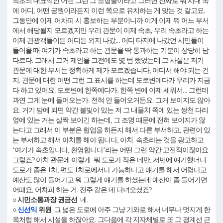
속초의 대표적인 어떤 그런 그 조형물이라고 그러면 진짜로 뭐 시내 쪽
에 어디, 어떤 공원이라든지 이런 쪽으로 유치하는 게 맞는 것 같고요.
그동안에 이제 어차피 시 홍보하는 부분이니까 이게 이제 뭐 어느 부서
에서 해당될지 모르겠지만 우리 관문이 이제 속초, 우리 속초라고 하는
이제 관광객들이든 어디든 외지 나갔... 어디 타지에 나갔던 시민들이
들어올 때 여기가 속초라고 하는 관문을 딱 통과하는 기분이 상당히 남
다르다. 그래서 그거 제안을 그전에도 몇 번 했었는데 그 사실은 저기
관문에 대한 부서는 정확하게 제가 모르겠습니다, 어디서 해야 되는 건
지. 관문에 대한 어떤 그런 그 표시를 하는데 도로변에다가 우리가 지금
다 하고 있어요. 도로변에 한쪽에다가. 한쪽 변에 이제 세워서... 그런데
과연 그게 눈에 들어오는가. 전혀 안 들어오거든요. 그거 보이지도 않아
요. 거기 밤에 되면 약간 불빛이 있는 저 그 내물치 쪽에 있는 쌍천 다리
옆에 있는 거는 살짝 보이긴 하는데, 그 조명 때문에 전혀 보이지가 않
는다고 그래서 이 부분은 협업을 하든지 해서 다른 부서하고, 관련이 있
는 부서하고 해서 아치를 해야 됩니다, 아치. 속초라는 것을 광고하고
‘여기가 속초입니다, 환영합니다’라는 어떤 그런 약간 고전적이잖아요.
그렇죠? 아치 관문에 이렇게. 뭐 도로가 작은 데만, 저번에 얘기했더니
도로가 좁은 1차, 편도 1차로에서나 가능하다고 얘기를 해서 어렵다고
예산도 많이 들어가고 뭐 그렇게 얘기를 하셨는데 예산이 좀 들어가면
어때요, 어차피 하는 거. 전주 같은 데 다녀오셨죠?
○ 시민소통과장 권금선
네.
○
신선익
위원
그 넓은 도로에 아주 그냥 기와로 해서 너무나 멋지게 한
옥처럼 해서 시설을 하잖아요. 그다음에 각 지자체별로 또 그 경계선 근