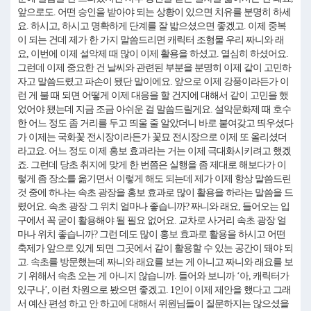
앞으로도. 어떤 승인을 받아야 되는 상황이 있으면 치유를 분명히 하세
요. 하시고, 하시고 명확하게 단계를 잘 밟으셨으면 좋겠고. 이제 중복
이 되는 건데 제가 한 가지 말씀드리면 캐릭터 조형물 우리 짜니와 래
요, 이번에 이제 설악제 때 많이 이제 활용을 하셨고. 열심히 하셨어요.
그런데 이제 중요한 건 날씨와 관련된 부분을 분명히 이제 같이 고민하
자고 말씀드렸고 파손이 됐단 말이에요. 앞으로 이제 강풍이라든가 이
런 게 불 때 되면 어떻게 이제 대응을 할 건지에 대해서 같이 고민을 했
었어야 됐는데 지금 조금 아쉬운 걸 말씀드릴게요. 설악문화제 때 호수
한 어느 정도 좀 거리를 두고 띄울 줄 알았더니 바로 붙여갖고 띄우셨다
가 이제는 국화꽃 전시장이라든가 꽃묘 전시장으로 이제 또 올리셨더
라고요. 어느 정도 이제 홍보 효과라는 거는 이제 극대화시키려고 했겠
죠. 그런데 당초 취지에 맞게 한 번쯤은 실행을 좀 제대로 해보다가 이
렇게 좀 장소를 옮기면서 이렇게 해도 되는데 제가 이제 항상 말씀드린
것 중에 하나는 속초 광장을 홍보 효과로 많이 활용을 하라는 말씀을 드
렸어요. 속초 광장 그 위치 얼마나 좋습니까? 짜니와 래요, 들어오는 입
구에서 꼭 굳이 활용해야 될 필요 없어요. 교차로 사거리 속초 광장 얼
마나 위치 좋습니까? 그런 데도 많이 홍보 효과로 활용을 하시고 어떤
축제가 앞으로 있게 되면 그곳에서 같이 활용할 수 있는 공간이 돼야 되
고. 속초를 방문했는데 짜니와 래요를 보는 게 아니고 짜니와 래요를 보
기 위해서 속초 오는 게 아니지 않습니까. 들어와 보니까 ‘아, 캐릭터가
있구나’, 이런 차원으로 봤으면 좋겠고. 1인이 이제 제안을 했다고 그래
서 예산 편성 하고 안 하고에 대해서 위원님들이 질문하지는 않으셨을