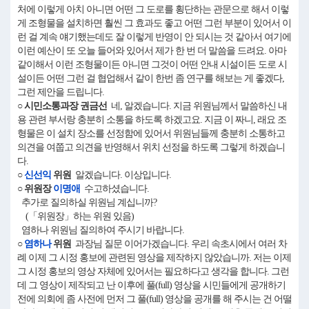
처에 이렇게 아치 아니면 어떤 그 도로를 횡단하는 관문으로 해서 이렇
게 조형물을 설치하면 훨씬 그 효과도 좋고 어떤 그런 부분이 있어서 이
런 걸 계속 얘기했는데도 잘 이렇게 반영이 안 되시는 것 같아서 여기에
이런 예산이 또 오늘 들어와 있어서 제가 한 번 더 말씀을 드려요. 아마
같이해서 이런 조형물이든 아니면 그것이 어떤 안내 시설이든 도로 시
설이든 어떤 그런 걸 협업해서 같이 한번 좀 연구를 해보는 게 좋겠다,
그런 제안을 드립니다.
○ 시민소통과장 권금선
네, 알겠습니다. 지금 위원님께서 말씀하신 내
용 관련 부서랑 충분히 소통을 하도록 하겠고요. 지금 이 짜니, 래요 조
형물은 이 설치 장소를 선정함에 있어서 위원님들께 충분히 소통하고
의견을 여쭙고 의견을 반영해서 위치 선정을 하도록 그렇게 하겠습니
다.
○
신선익
위원
알겠습니다. 이상입니다.
○ 위원장
이명애
수고하셨습니다.
추가로 질의하실 위원님 계십니까?
(「위원장」하는 위원 있음)
염하나 위원님 질의하여 주시기 바랍니다.
○
염하나
위원
과장님 질문 이어가겠습니다. 우리 속초시에서 여러 차
례 이제 그 시정 홍보에 관련된 영상을 제작하지 않았습니까. 저는 이제
그 시정 홍보의 영상 자체에 있어서는 필요하다고 생각을 합니다. 그런
데 그 영상이 제작되고 난 이후에 풀(full) 영상을 시민들에게 공개하기
전에 의회에 좀 사전에 먼저 그 풀(full) 영상을 공개를 해 주시는 건 어떨