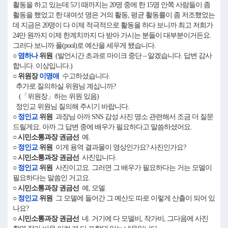
활동을 하고 있는데 5기 때까지는 20명 중에 한 15명 안쪽 사람들이 좀
활동을 했었고 한 대여섯 명은 거의 활동, 평균 활동률이 좀 저조했었는
데 지금은 20명이 다 이제 적극적으로 활동을 하다 보니까 최고 저희가
24만 원까지 이제 한계치까지 다 받아 가시는 분들이 대부분이거든요.
그러다 보니까 풀(pool)로 예산을 세우게 됐습니다.
○
염하나
위원
(발언시간 초과로 마이크 중단 – 알겠습니다. 답변 감사
합니다. 이상입니다.)
○ 위원장
이명애
수고하셨습니다.
추가로 질의하실 위원님 계십니까?
(「위원장」하는 위원 있음)
정인교 위원님 질의해 주시기 바랍니다.
○
정인교
위원
과장님 아까 SNS 감성 사진 명소 관련해서 조금 더 질문
드릴게요. 아까 그 답변 중에 배우가 필요하다고 말씀하셨어요.
○ 시민소통과장 권금선
예.
○
정인교
위원
이게 용역 결과물이 영상인가요? 사진인가요?
○ 시민소통과장 권금선
사진입니다.
○
정인교
위원
사진이고요. 그러면 그 배우가 필요하다는 거는 모델이
필요하다는 말씀인 거고요.
○ 시민소통과장 권금선
예, 모델.
○
정인교
위원
그 모델에 들어간 그 예산도 따로 이렇게 산출이 되어 있
나요?
○ 시민소통과장 권금선
네. 거기에 다 모델비, 작가비, 그다음에 사진