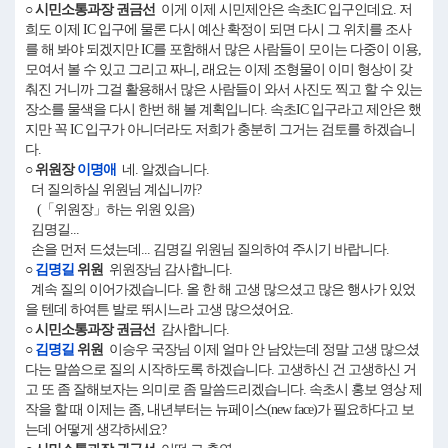
○ 시민소통과장 권금선
이게 이제 시민제안은 속초IC 입구인데요. 저
희도 이제 IC 입구에 물론 다시 예산 확정이 되면 다시 그 위치를 조사
를 해 봐야 되겠지만 IC를 포함해서 많은 사람들이 모이는 다중이 이용,
모여서 볼 수 있고 그리고 짜니, 래요는 이제 조형물이 이미 형상이 갖
춰진 거니까 그걸 활용해서 많은 사람들이 와서 사진도 찍고 할 수 있는
장소를 물색을 다시 한번 해 볼 계획입니다. 속초IC 입구라고 제안은 했
지만 꼭 IC 입구가 아니더라도 저희가 충분히 그거는 검토를 하겠습니
다.
○ 위원장
이명애
네. 알겠습니다.
더 질의하실 위원님 계십니까?
(「위원장」하는 위원 있음)
김명길...
손을 먼저 드셨는데... 김명길 위원님 질의하여 주시기 바랍니다.
○
김명길
위원
위원장님 감사합니다.
계속 질의 이어가겠습니다. 올 한 해 고생 많으셨고 많은 행사가 있었
을 텐데 하여튼 발로 뛰시느라 고생 많으셨어요.
○ 시민소통과장 권금선
감사합니다.
○
김명길
위원
이승우 국장님 이제 얼마 안 남았는데 정말 고생 많으셨
다는 말씀으로 질의 시작하도록 하겠습니다. 고생하신 건 고생하신 거
고 또 좀 잘해보자는 의미로 좀 말씀드리겠습니다. 속초시 홍보 영상 제
작을 할 때 이제는 좀, 내년부터는 뉴페이스(new face)가 필요하다고 보
는데 어떻게 생각하세요?