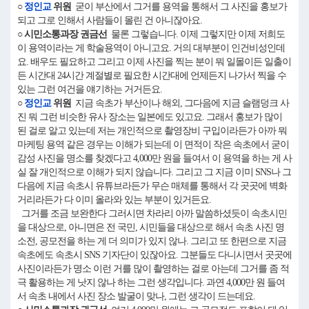
○
정인교
위원
굳이 부산에서 그거를 용역을 통해서 그 사진을 홍보가
되고 그로 인해서 사람들이 몰린 건 아니잖아요.
○ 시민소통과장 권금선
물론 그렇습니다. 이제 그렇지만 이제 저희도
이 용역이라는 게 학술용역이 아니고요. 거의 대부분이 인건비성인데
요. 배우도 필요하고 그리고 이제 사진을 찍는 분이 뭐 일몰이든 일출이
든 시간대 24시간 계절별로 필요한 시간대에 언제든지 나가서 찍을 수
있는 그런 여건을 얘기하는 거거든요.
○
정인교
위원
지금 속초가 부산이나 해외, 그다음에 지금 슬램덩크 사
진 뭐 그런 비슷한 유사 장소는 일본에도 있고요. 그래서 홍보가 많이
된 걸로 알고 있는데 저는 개인적으로 촬영장비 구입이라든가 아까 뭐
마케팅 용역 같은 경우는 이해가 되는데 이 면적이 작은 속초에서 굳이
감성 사진을 명소를 찾겠다고 4,000만 원을 들여서 이 용역을 하는 게 사
실 잘 개인적으로 이해가 되지 않습니다. 그리고 그 지금 이미 SNS나 그
다음에 지금 속초시 유튜브라든가 무슨 매체를 통해서 각 곳곳에 벽화
거리라든가 다 이미 올라와 있는 부분이 있거든요.
그거를 조금 보완한다 그러시면 차라리 아까 말씀하셨듯이 속초시민
을 대상으로, 아니면은 전 국민, 시민들을 대상으로 해서 속초 사진 명
소전, 공모전을 하는 게 더 의미가 있지 않나. 그리고 또 한편으로 지금
속초에도 속초시 SNS 기자단이 있잖아요. 그분들도 다니시면서 곳곳에
사진이라든가 명소 이런 거를 많이 촬영하는 걸로 아는데 그거를 좀 적
극 활용하는 게 낫지 않나 하는 그런 생각입니다. 과연 4,000만 원 들여
서 속초 내에서 사진 장소 발굴이 맞나, 그런 생각이 드는데요.