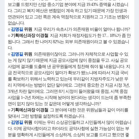
보고를 드렸지만 산업·중소기업 분야에 지금 19.43% 증액을 시켰습니
다. 그리고 복지 예산은 변함없이 계속 하고 있기 때문에 가장 민생과
연관되어 있고 그런 쪽은 계속 역점적으로 지원하고 그 기조는 변함이
없습니다.
○
김명길
위원
지금 우리가 속초시가 의존재원 비율이 얼마나 됩니까?
○ 기획예산과장 이경철
지금 저희가 재정자립도가 한 17... 18%가 좀 안
됩니다. 그래서 한 나머지 82%는 외부 의존재원이라고 볼 수 있겠습니
다.
○
김명길
위원
의존재원이잖아요. 그러니까 자체적으로 사업할 수 있
는 게 많지 않기 때문에 지금 공모사업에 많이 중점을 두고. 사실 공모
사업에 결과를 도출해 낸 공무원들에게 칭찬해 줘야 될 내용입니다. 지
금 전국적으로 공모사업이 얼마가 확보가 됐느냐에 따라서 지금 국비
를 확보하기 위해서 노력하고 있는데 우리같이 지방자주도가 낮은 우
리 지역에서는 방법이 없단 말이에요. 그런데 중요한 건 지금 시정 3년,
3개년 차란 말이에요. 그러면 8기 시정이 들어왔을 때 중점, 시책 중점
사업을 1~2년 차에는 시작해 놨어야 된다라는 생각이 드는데 좀 부족한
면이 없지 않아 있는 것 같은데 어떻게 생각하십니까?
○ 기획예산과장 이경철
그 분야에 대한 것은 위원님들과 같이 머리를
맞대서 그런 방향을 설정하도록 하겠습니다.
○
김명길
위원
이제는 우리 소상공인들하고 시민들께서 많이 어렵습니
다. 이제 공약사항이라고 하더라도 공약사항에 실현 가능성이 없는 부
분을 명확하게 시민들에게 소상하게, 소상히 보고를 드리고 했으면 좋