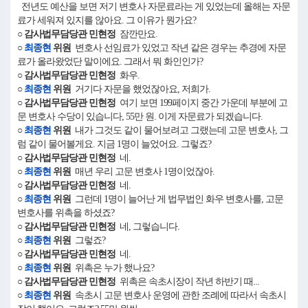
전년도 예산을 보면 저기 변호사 자문료라는 게 있었는데 올해는 자문
료가 세워져 있지를 않아요. 그 이유가 뭔가요?
○ 감사법무담당관 민현정
잠깐만요.
○
최종현
위원
변호사 선임료가 있었고 작년 같은 경우는 추경에 자문
료가 올라왔었단 말이에요. 그래서 뭐 화인인가?
○ 감사법무담당관 민현정
화우.
○
최종현
위원
거기다 자문을 했었잖아요, 저희가.
○ 감사법무담당관 민현정
여기 보면 199페이지 중간 가운데 부분에 고
문 변호사 수당이 있습니다, 55만 원. 이게 자문료가 되겠습니다.
○
최종현
위원
내가 그것도 같이 물어보려고 그랬는데 고문 변호사, 그
럼 같이 물어볼게요. 지금 1명이 늘었어요. 그렇죠?
○ 감사법무담당관 민현정
네.
○
최종현
위원
매년 우리 고문 변호사 1명이었잖아.
○ 감사법무담당관 민현정
네.
○
최종현
위원
그런데 1명이 늘어난 게 법무법인 화우 변호사를, 고문
변호사를 위촉을 하셨죠?
○ 감사법무담당관 민현정
네, 그렇습니다.
○
최종현
위원
그렇죠?
○ 감사법무담당관 민현정
네.
○
최종현
위원
위촉은 누가 했나요?
○ 감사법무담당관 민현정
위촉은 속초시장이 작년 하반기 때...
○
최종현
위원
속초시 고문 변호사 운영에 관한 조례에 따라서 속초시