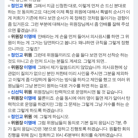
○
정인교
위원
그래서 지금 신청한 대로, 이렇게 먼저 손 드신 분대로
하는 것 동의하고요. 대신에 이제 특정 위원에 대해서 특별히 순서가 이
게 저희가 기존에 하다 보면 순서가 꼭 정해진 것처럼 돌아가는 경향이
좀 있거든요. 그런 부분에 대해서는 위원장님께서 좀 안배를 잘해 주셨
으면 좋겠습니다.
○ 위원장
이명애
안배라는 게 손을 먼저 들어서 의사표시를 하면 그 위
원이 하는 게 그거는 당연하다고 봅니다. 왜냐하면 규칙을 그렇게 정했
으니까요. 그렇죠?
○
정인교
위원
그런데 위원들끼리도 손을 들다 보면 먼저 선착순 하는
것도 아니고 손 먼저 드시는 분들도 계세요. 그렇게 되면...
○ 위원장
이명애
그래서 제가 말씀드리지 않았습니까. 의사표현에 상
관없이 질의가 없으신 분만 저한테 미리 사인을 주시면 그분을 제외하
고 이렇게 좀 다양하게 돌아가는 방식을 하자고 제안을 했고 또 여러 위
원님들이 그냥 본인이 원하는 대로 거수를 하면 하는 걸로...
○
신선익
위원
위원장님이 탄력적으로 운영하시면 될 것 같습니다.
○ 위원장
이명애
물론이죠. 손을 동시에 여러 명이 들면 제가 알아서 탄
력적으로 운영을 하겠지만 그럼 그 문제는 그렇게 그냥 거수를 하는 순
으로 그렇게 하도록 하겠습니다.
○
정인교
위원
예. 그렇게 하십시오.
○ 위원장
이명애
그럼 위원님들의 동의로 기본 질의 응답시간 7분, 추
가 질의 응답시간은 3분으로 정하고 진행토록 하겠습니다. 원활한 회의
진행을 위해 잠시 정회하고 10시 45분부터 회의를 속개하겠습니다.