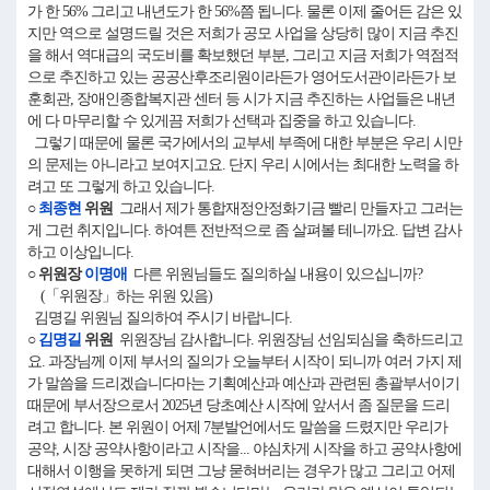
가 한 56% 그리고 내년도가 한 56%쯤 됩니다. 물론 이제 줄어든 감은 있
지만 역으로 설명드릴 것은 저희가 공모 사업을 상당히 많이 지금 추진
을 해서 역대급의 국도비를 확보했던 부분, 그리고 지금 저희가 역점적
으로 추진하고 있는 공공산후조리원이라든가 영어도서관이라든가 보
훈회관, 장애인종합복지관 센터 등 시가 지금 추진하는 사업들은 내년
에 다 마무리할 수 있게끔 저희가 선택과 집중을 하고 있습니다.
그렇기 때문에 물론 국가에서의 교부세 부족에 대한 부분은 우리 시만
의 문제는 아니라고 보여지고요. 단지 우리 시에서는 최대한 노력을 하
려고 또 그렇게 하고 있습니다.
○
최종현
위원
그래서 제가 통합재정안정화기금 빨리 만들자고 그러는
게 그런 취지입니다. 하여튼 전반적으로 좀 살펴볼 테니까요. 답변 감사
하고 이상입니다.
○ 위원장
이명애
다른 위원님들도 질의하실 내용이 있으십니까?
(「위원장」하는 위원 있음)
김명길 위원님 질의하여 주시기 바랍니다.
○
김명길
위원
위원장님 감사합니다. 위원장님 선임되심을 축하드리고
요. 과장님께 이제 부서의 질의가 오늘부터 시작이 되니까 여러 가지 제
가 말씀을 드리겠습니다마는 기획예산과 예산과 관련된 총괄부서이기
때문에 부서장으로서 2025년 당초예산 시작에 앞서서 좀 질문을 드리
려고 합니다. 본 위원이 어제 7분발언에서도 말씀을 드렸지만 우리가
공약, 시장 공약사항이라고 시작을... 야심차게 시작을 하고 공약사항에
대해서 이행을 못하게 되면 그냥 묻혀버리는 경우가 많고 그리고 어제