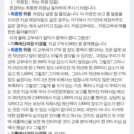
(「위원장」하는 위원 있음)
존경하는 최종현 위원님 질의하여 주시기 바랍니다.
○
최종현
위원
과장님 설명 잘 들었습니다. 이 자료만 보고 좀 말씀을
드리면 지금 재정자립도 같은 경우는 거기에서 거기인데 재정자주도
같은 경우는 계속 낮아지고 있습니다. 지방교부세도... 지방교부세 예를
한번 들어볼까요?
이게 올해 교부세가 얼마가 증액이 됐다 그랬죠?
○ 기획예산과장 이경철
지금 17억 6,500만 원 증액됐습니다.
○
최종현
위원
이 교부세가 17억 원 정도 증액이 됐다라는 것은 얼핏 보
면 작년보다 많이 받았다, 이렇게 생각될 수 있지만... 과장님 우리가 작
년에 교부세가 한 200억 이상 감소가 되지 않았습니까, 그렇죠? 그러니
까 23년도에 한 1,700억 정도 내려오던 게 작년에 한 200억이 감소가 돼
갖고 한 1,450억 그렇죠? 그거에 비해... 그러니까 작년에 비해서 한 17억
정도 늘었다는 거지 2년 전에 비해서는 엄청나게 아직도 많은 예산이
부족하다. 그렇죠? 그렇게 볼 수가 있는 거죠. 특히나 지금 더 우려가 되
는 것은 지금 의회 우리 수석전문위원도 보고를 했지만 자체사업 예산
이 2023년도에 2,500억에서 지금 1,000억 이상 감소를 했어요. 상당히 심
각하다고 저는 보는데 자체사업 예산액이 1,000억 정도가 감소가 됐다
는 것은 거의 할 수 있는 사업이 없다라고 봐도 과언이 아니다. 이거에
대한 집행부의 심각성은 인지를 하고 계시는 건지도 궁금하고 또 이번
에 세출예산을 보면 뭐 안타까운 것이 교육 분야 예산이 한 10% 이상 감
액이 됐습니다. 그렇죠?
○ 기획예산과장 이경철
예. 10.14%.