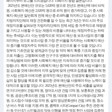
페이지부터 보고를 드리겠습니다. 15페이지 종합 결론입니다.
2025년도 본예산안 규모는 5,020억 원으로 전년도 본예산액 대비 61억
원, 사회복지 예산은 2,020억 원으로 41억 원이 증가하였고, 이 중 사회
복지 예산은 일반회계 전체 예산 중 45.69%를 차지하고 있습니다. 또한
지방자치단체의 재정 건전화를 알 수 있는 최근 3년간 우리 시의 주요
재정지표를 살펴보면 지방자치단체의 전체 세입 중 자주적으로 재량권
을 가지고 사용할 수 있는 재원의 비중을 나타내는 재정자주도는 하락
하는 추세입니다. 이는 반증적으로 국도비 예산 등 보조사업의 증가를
의미하는 것으로 보조사업 중 가장 큰 비율을 차지하는 사회복지 예산
의 증가를 재정자주도 하락의 가장 큰 요인으로 볼 수 있을 것입니다.
정부의 기초연금 및 생계급여 인상 등 약자 복지 확충 기조와 중장기적
으로 저출산, 고령화에 따른 인구구조 변화에 대비하여 복지지출 확대
가 예상됨에 따라 향후 사회복지 예산은 지속적으로 증가할 것으로 전
망됩니다. 특히 이러한 사회복지 예산 증가에 따라 자체 사업 비율이 점
점 감소할 것에 대비하여 지역 실정에 맞게 선택과 집중을 통한 자체 현
안 사업 선정과 이에 따른 공격적인 예산 편성, 민생경제 활성화와 시민
삶의 질 향상을 목표로 꼭 필요한 곳에 예산을 사용해야 하는 노력이 절
대적으로 필요할 것입니다. 2025년도 본예산안의 주요 세출을 살펴보
면 미디어센터 건립 8억 원, 영어도서관 건립 15억 원, 보훈회관 건립 26
억 원, 공공산후조리원 건립 17억 원, 대포동 1지역 도시재생사업 29억
원, 도시침수 대응사업 31억 원, 설악 영상문화센터 건립 14억 원, 청소
년 버스 무료 이용 지원 4억 원, 콤팩트 시티(Compact City) 추진 관련 예
산 등 민선 8기 시민들과의 약속 이행을 위한 역점 현안 사업에 집중적