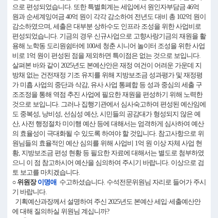
으로 편성되었습니다. 또한 특별회계는 세입에서 원인자부담금 46억
원과 순세계잉여금 40억 원이 각각 감소하여 전년도 대비 총 102억 원이
감소하였으며, 세출은 대부분 상하수도 인프라 조성을 위한 사업비로
편성되었습니다. 기금의 경우 신규사업으로 고향사랑기금의 재원을 활
용해 노학동 도리원쉼터에 100세 청춘 시니어 놀이터 조성을 위한 사업
비로 1억 원이 편성된 점을 제외하면 특이점은 없는 것으로 보입니다.
살펴본 바와 같이 2025년도 본예산안은 재정 여건이 어려운 가운데 지
방채 없는 건전재정 기조 유지를 위해 지방보조금 성과평가 및 재정평
가 미흡 사업의 중단과 삭감, 유사 사업 통폐합 등 성과 중심의 세출 구
조조정을 통해 역점 추진 사업에 필요한 재원을 편성하기 위해 노력한
것으로 보입니다. 그러나 집행기관에서 심사숙고하여 편성된 예산임에
도 중복성, 낭비성, 선심성 예산, 시민들의 공감대가 형성되지 않은 예
산, 사전 행정절차 미이행 예산 등에 대해서는 엄격하게 심사하여 예산
의 효율성이 극대화될 수 있도록 하여야 할 것입니다. 참고사항으로 위
원님들의 효율적인 예산 심의를 위해 사업비 1억 원 이상 자체 사업 현
황, 지방보조금 편성 현황 등 필요한 자료에 대해서는 별도로 첨부하였
으니 이 점 참고하시어 예산을 심의하여 주시기 바랍니다. 이상으로 검
토 보고를 마치겠습니다.
○ 위원장
이명애
수고하셨습니다. 수석전문위원님 자리로 들어가 주시
기 바랍니다.
기획예산과장께서 설명하여 주신 2025년도 본예산 세입·세출예산안
에 대해 질의하실 위원님 계십니까?