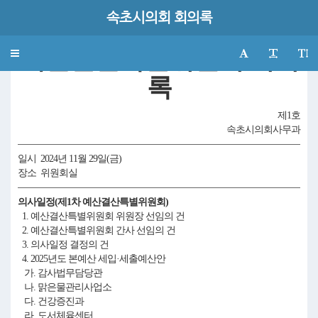
속초시의회 회의록
제340회 속초시의회(제2차 정례회)
예산결산특별위원회 회의
Toggle
navigation
록
제1호
속초시의회사무과
일시 2024년 11월 29일(금)
장소 위원회실
의사일정(제1차 예산결산특별위원회)
1. 예산결산특별위원회 위원장 선임의 건
2. 예산결산특별위원회 간사 선임의 건
3. 의사일정 결정의 건
4. 2025년도 본예산 세입·세출예산안
가. 감사법무담당관
나. 맑은물관리사업소
다. 건강증진과
라. 도서체육센터