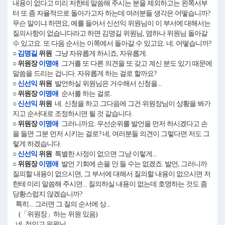
내용이 없다고 미리 저한테 말씀해 주시는 분을 제외하고는 왼쪽서부
터 또 좀 자율적으로 돌아가고자 하는데 여러분들 생각은 어떻습니까?
무슨 말이냐 하면요, 예를 들어서 신선익 위원님이 이 부서에 대해서는
질의사항이 없습니다라고 하면 김명길 위원님, 염하나 위원님 돌아갈
수 있고요. 또 다음 순서는 이쪽에서 돌아갈 수 있고요. 네. 어떻습니까?
○
김명길
위원
그냥 자유롭게 하시죠, 자유롭게.
○ 위원장
이명애
그거를 또 다른 의견을 또 갖고 계신 분도 있기 때문에
말씀을 드리는 겁니다. 자유롭게 하는 걸로 할까요?
○
신선익
위원
발언하실 위원님은 거수해서 신청을...
○ 위원장
이명애
순서를 하는 걸로.
○
신선익
위원
네. 신청을 하고 그다음에 그건 위원장님이 상황을 봐가
지고 순서대로 조정하시면 될 것 같습니다.
○ 위원장
이명애
그러니까요. 우선순위를 발언을 먼저 하시겠다고 손
을 들면 그분 먼저 시키는 걸로? 네, 여러분들 의견이 그렇다면 저도 그
렇게 하겠습니다.
○
신선익
위원
특별한 사정이 없으면 그냥 이렇게...
○ 위원장
이명애
발언 기회에 손을 안 들 수는 없겠죠. 발언, 그러니까
질의할 내용이 없으시면, 그 부서에 대해서 질의할 내용이 없으시면 저
한테 미리 말씀해 주시면... 질의하실 내용이 없는데 호명하는 것도 좀
당황스럽지 않겠습니까?
특히... 그러면 그 질의 순서에 상...
(「위원장」하는 위원 있음)
네, 정인교 위원님.