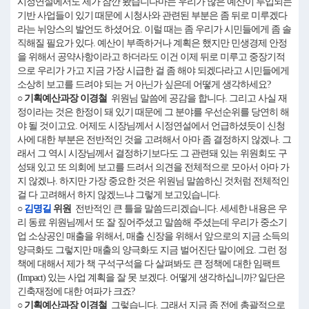
시정연설에서도 제가 잠깐 봤습니다마는 우리가 많은 예산이 투입되는
기반 사업들이 있기 때문에 시청사와 관련된 부분은 좀 뒤로 미루겠다
라는 뉘앙스의 발언도 하셨어요. 이럴 때는 좀 우리가 시민들에게 좀 솔
직해질 필요가 있다. 예산이 부족하거나 계획은 했지만 민생경제 안정
을 위해서 공약사항이라고 하더라도 이건 이제 뒤로 미루고 중장기적
으로 우리가 가고 지금 가장 시급한 걸 좀 해야 되겠다라고 시민들에게
소상히 보고를 드려야 되는 거 아닌가 싶은데 어떻게 생각하세요?
○ 기획예산과장 이경철
위원님 말씀에 공감을 합니다. 그리고 사실 재
정이라는 것은 한정이 돼 있기 때문에 그 분야를 우선순위를 당연히 해
야 될 것이고요. 어제도 시장님께서 시정연설에서 언급하셨듯이 신청
사에 대한 부분은 전반적인 것을 고려해서 아마 좀 결정하지 않겠나. 그
래서 그 역시 시장님께서 결정하기보다도 그 관련돼 있는 위원회도 구
성돼 있고 또 의회에 보고를 드려서 의견을 전체적으로 모아서 아마 가
지 않겠나. 하지만 가장 중요한 것은 위원님 말씀하신 것처럼 전체적인
걸 다 고려해서 하지 않겠느냐 그렇게 보고있습니다.
○
김명길
위원
전반적인 큰 틀을 말씀드리겠습니다. 세세한 내용은 우
리 동료 위원님께서 또 잘 짚어주셨고 말씀해 주셨는데 우리가 중소기
업 소상공인 매출을 위해서, 매출 신장을 위해서 앞으로의 지금 소득의
양극화도 그렇지만 매출의 양극화도 지금 벌어진단 말이에요. 그런 정
책에 대해서 제가 책 구석구석을 다 살펴봐도 큰 정책에 대한 임팩트
(Impact) 있는 사업 계획을 잘 못 보겠다. 어떻게 생각하십니까? 일단은
긴축재정에 대한 여파가 크죠?
○ 기획예산과장 이경철
그렇습니다. 그래서 지금 좀 전에 총괄적으로