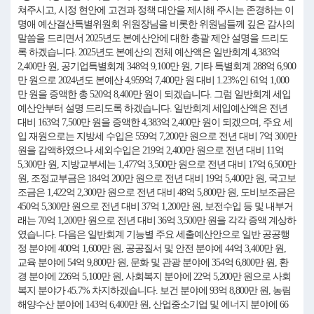
쳐주시고, 시정 현안에 고견과 정책 대안을 제시해 주시는 존경하는 이
명애 예산결산특별위원회 위원장님을 비롯한 위원님들께 깊은 감사의
말씀을 드리면서 2025년도 본예산안에 대한 총괄 제안 설명을 드리도
록 하겠습니다. 2025년도 본예산의 전체 예산액은 일반회계 4,383억
2,400만 원, 공기업특별회계 348억 9,100만 원, 기타 특별회계 288억 6,900
만 원으로 2024년도 본예산 4,959억 7,400만 원 대비 1.23%인 61억 1,000
만 원을 증액한 총 520억 8,400만 원이 되겠습니다. 그럼 일반회계 세입
예산안부터 설명 드리도록 하겠습니다. 일반회계 세입예산액은 전년
대비 163억 7,500만 원을 증액한 4,383억 2,400만 원이 되겠으며, 주요 세
입 재원으로는 지방세 수입은 559억 7,200만 원으로 전년 대비 7억 300만
원을 감액하였으나 세외수입은 219억 2,400만 원으로 전년 대비 11억
5,300만 원, 지방교부세는 1,477억 3,500만 원으로 전년 대비 17억 6,500만
원, 조정교부금은 184억 200만 원으로 전년 대비 19억 5,400만 원, 국고보
조금은 1,422억 2,300만 원으로 전년 대비 48억 5,800만 원, 도비보조금은
450억 5,300만 원으로 전년 대비 37억 1,200만 원, 보전수입 등 및 내부거
래는 70억 1,200만 원으로 전년 대비 36억 3,500만 원을 각각 증액 계상하
였습니다. 다음은 일반회계 기능별 주요 세출예산안으로 일반 공공행
정 분야에 400억 1,600만 원, 공공질서 및 안전 분야에 44억 3,400만 원,
교육 분야에 54억 9,800만 원, 문화 및 관광 분야에 354억 6,800만 원, 환
경 분야에 226억 5,100만 원, 사회복지 분야에 22억 5,200만 원으로 사회
복지 분야가 45.7% 차지하겠습니다. 보건 분야에 93억 8,800만 원, 농림
해양수산 분야에 143억 6,400만 원, 산업중소기업 및 에너지 분야에 66