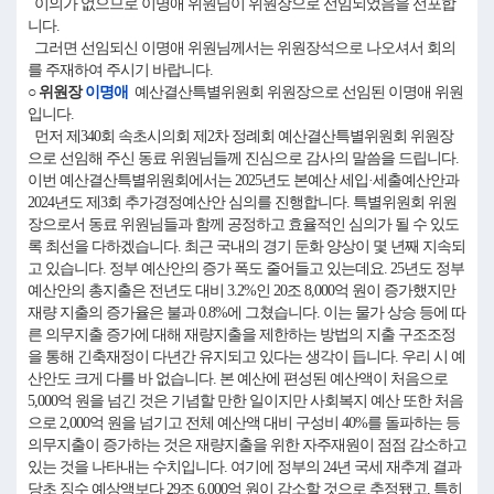
이의가 없으므로 이명애 위원님이 위원장으로 선임되었음을 선포합
니다.
그러면 선임되신 이명애 위원님께서는 위원장석으로 나오셔서 회의
를 주재하여 주시기 바랍니다.
○ 위원장
이명애
예산결산특별위원회 위원장으로 선임된 이명애 위원
입니다.
먼저 제340회 속초시의회 제2차 정례회 예산결산특별위원회 위원장
으로 선임해 주신 동료 위원님들께 진심으로 감사의 말씀을 드립니다.
이번 예산결산특별위원회에서는 2025년도 본예산 세입·세출예산안과
2024년도 제3회 추가경정예산안 심의를 진행합니다. 특별위원회 위원
장으로서 동료 위원님들과 함께 공정하고 효율적인 심의가 될 수 있도
록 최선을 다하겠습니다. 최근 국내의 경기 둔화 양상이 몇 년째 지속되
고 있습니다. 정부 예산안의 증가 폭도 줄어들고 있는데요. 25년도 정부
예산안의 총지출은 전년도 대비 3.2%인 20조 8,000억 원이 증가했지만
재량 지출의 증가율은 불과 0.8%에 그쳤습니다. 이는 물가 상승 등에 따
른 의무지출 증가에 대해 재량지출을 제한하는 방법의 지출 구조조정
을 통해 긴축재정이 다년간 유지되고 있다는 생각이 듭니다. 우리 시 예
산안도 크게 다를 바 없습니다. 본 예산에 편성된 예산액이 처음으로
5,000억 원을 넘긴 것은 기념할 만한 일이지만 사회복지 예산 또한 처음
으로 2,000억 원을 넘기고 전체 예산액 대비 구성비 40%를 돌파하는 등
의무지출이 증가하는 것은 재량지출을 위한 자주재원이 점점 감소하고
있는 것을 나타내는 수치입니다. 여기에 정부의 24년 국세 재추계 결과
당초 징수 예상액보다 29조 6,000억 원이 감소할 것으로 추정됐고, 특히