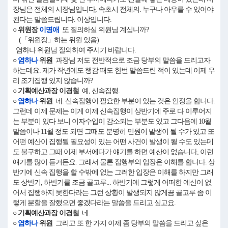
장님은 전체의 시장님입니다, 속초시 전체의. 누구나 아우를 수 있어야
된다는 말씀드립니다. 이상입니다.
○ 위원장
이명애
또 질의하실 위원님 계십니까?
(「위원장」하는 위원 있음)
염하나 위원님 질의하여 주시기 바랍니다.
○
염하나
위원
과장님 저도 전반적으로 조금 당부의 말씀을 드리고자
하는데요. 제가 작년에도 행감 때도 한번 말씀드린 적이 있는데 이제 우
리 조기집행 있지 않습니까?
○ 기획예산과장 이경철
예, 신속집행.
○
염하나
위원
네. 신속집행이 필요한 부분이 있는 것은 인정을 합니다.
그런데 이제 문제는 이게 이제 신속집행이 상반기에 주로 다 이루어지
는 부분이 있다 보니 이자수입이 감소되는 부분도 있고 그다음에 10월
말쯤이나 11월 정도 되면 그때도 분명히 민원이 발생이 될 수가 있고 또
어떤 예산이 집행될 필요성이 있는 어떤 사건이 발생이 될 수도 있는데
도 불구하고 그때 이제 부서에다가 얘기를 하면 예산이 없습니다, 이런
얘기를 많이 듣거든요. 그래서 물론 집행부의 입장은 이해를 합니다. 상
반기에 신속 집행을 할 수밖에 없는 그러한 입장은 이해를 하지만 그래
도 상반기, 하반기를 조금 골고루... 하반기에 그렇게 어떠한 예산이 없
어서 집행하지 못한다라는 그런 상황이 발생되지 않게끔 골고루 좀 이
렇게 분할을 잘했으면 좋겠다라는 말씀을 드리고 싶고요.
○ 기획예산과장 이경철
네.
○
염하나
위원
그리고 또 한 가지 이제 좀 당부의 말씀을 드리고 싶은