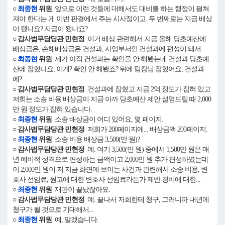
○
최종현
위원
앞으로 이런 것들에 대해서도 대비를 하는 행정이 펼쳐
져야 한다는 게 이번 판결에서 주는 시사점이고. 두 번째로는 지금 배상
이 됐나요? 지급이 됐나요?
○ 감사법무담당관 민현정
이거 배상 관련해서 지금 올해 당초예산에
배상금은, 손해배상금은 건설과, 사업부서인 건설과에 편성이 돼서...
○
최종현
위원
제가 아직 건설과는 확인을 안 해봤는데 건설과 당초예
산에 잡혔나요, 이게? 확인 안 해봤죠? 뒤에 팀장님 잡혔어요, 건설과
에?
○ 감사법무담당관 민현정
건설과에 잡혔고 지금 2억 정도가 잡혀 있고
저희는 소송 비용 배상금이 지금 아까 당초예산 제안 설명드릴 때 2,000
만 원 정도가 잡혀 있습니다.
○
최종현
위원
소송 배상금이 어디 있어요, 몇 페이지.
○ 감사법무담당관 민현정
저희가 200페이지에... 배상금액 200페이지.
○
최종현
위원
소송 비용 배상금 3,500(만 원)?
○ 감사법무담당관 민현정
예. 여기 3,500(만 원) 중에서 1,500만 원은 매
년 예비적 성격으로 편성하는 금액이고 2,000만 원 추가 편성하였는데
이 2,000만 원이 저 지금 화면에 보이는 사건과 관련해서 소송 비용, 변
호사 선임료, 원고에 대한 변호사 선임료라든가 제반 경비에 대한...
○
최종현
위원
재판이 끝났잖아요.
○ 감사법무담당관 민현정
예. 끝나서 저희한테 청구, 그러니까 내년에
청구가 될 것으로 기대해서...
○
최종현
위원
예, 알겠습니다.