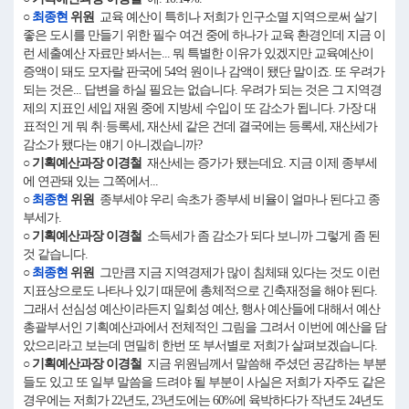
○
최종현
위원
교육 예산이 특히나 저희가 인구소멸 지역으로써 살기
좋은 도시를 만들기 위한 필수 여건 중에 하나가 교육 환경인데 지금 이
런 세출예산 자료만 봐서는... 뭐 특별한 이유가 있겠지만 교육예산이
증액이 돼도 모자랄 판국에 54억 원이나 감액이 됐단 말이죠. 또 우려가
되는 것은... 답변을 하실 필요는 없습니다. 우려가 되는 것은 그 지역경
제의 지표인 세입 재원 중에 지방세 수입이 또 감소가 됩니다. 가장 대
표적인 게 뭐 취·등록세, 재산세 같은 건데 결국에는 등록세, 재산세가
감소가 됐다는 얘기 아니겠습니까?
○ 기획예산과장 이경철
재산세는 증가가 됐는데요. 지금 이제 종부세
에 연관돼 있는 그쪽에서...
○
최종현
위원
종부세야 우리 속초가 종부세 비율이 얼마나 된다고 종
부세가.
○ 기획예산과장 이경철
소득세가 좀 감소가 되다 보니까 그렇게 좀 된
것 같습니다.
○
최종현
위원
그만큼 지금 지역경제가 많이 침체돼 있다는 것도 이런
지표상으로도 나타나 있기 때문에 총체적으로 긴축재정을 해야 된다.
그래서 선심성 예산이라든지 일회성 예산, 행사 예산들에 대해서 예산
총괄부서인 기획예산과에서 전체적인 그림을 그려서 이번에 예산을 담
았으리라고 보는데 면밀히 한번 또 부서별로 저희가 살펴보겠습니다.
○ 기획예산과장 이경철
지금 위원님께서 말씀해 주셨던 공감하는 부분
들도 있고 또 일부 말씀을 드려야 될 부분이 사실은 저희가 자주도 같은
경우에는 저희가 22년도, 23년도에는 60%에 육박하다가 작년도 24년도