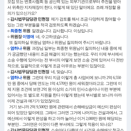
모집 또는 변호사협회 등 공신력 있는 외부기관으로부터 추천을 받아
서 위촉만 지자체장이 한다, 이렇게 돼 있단 말이에요. 조례 개정할 용
의가 있으신가요?
○ 감사법무담당관 민현정
제가 검토를 해서 조금 다양하게 참여할 수
있는 그런 부분들을 적극 검토하도록 하겠습니다.
○
최종현
위원
알겠습니다. 감사합니다. 이상입니다.
○ 위원장
이명애
네, 수고하셨습니다.
또 질의하실 위원님 염하나 위원님 질의하여 주시기 바랍니다.
○
염하나
위원
과장님 일부는 최종현 위원님이 질의하신 내용 중에 제
가 궁금했던 내용이 조금 해결이 되기는 했는데요. 우리 이제 부서에서
소송 수행에 있어서는 전 부서의 어떻게 보면 소송 건에 있어서 다 전반
적으로, 일괄적으로 이렇게 조금 아우르는 부분이 있잖아요.
○ 감사법무담당관 민현정
네, 맞습니다.
○
염하나
위원
그런데 우리 지금 이렇게 총 사업비에 보니까 2억 6,550
만 원 중에서 당해 연도는 1억 4,570만 원이 세워졌더라고요. 그런데 이
제 지원 조건에 보면 2억 원 이상의 소가의 민사소송이나 이런 부분에
있어서는 또 별도로 지원을 한다 이렇게 됐는데 부서별로 보니까 아까
이제 건설과 얘기가 있었잖아요.
거기 보니까 2억 9,500만 원에 관련돼서 손해배상금이 예산이 편성이
되어 있었단 말이에요. 그래서 그러면 그거에 나머지는 건설과에서, 그
예산에서 이렇게 편성을 하고 아까 늘어난 이거 2,000만 원에 해당되는
부분만... 그러면은 이것이 다른 부서에도 그렇게 적용이 되나요?
○ 감사법무담당관 민현정
소송마다 다른데 이 사건은 손해배상 청구소