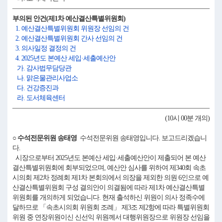
부의된 안건(제1차 예산결산특별위원회)
1. 예산결산특별위원회 위원장 선임의 건
2. 예산결산특별위원회 간사 선임의 건
3. 의사일정 결정의 건
4. 2025년도 본예산 세입·세출예산안
가. 감사법무담당관
나. 맑은물관리사업소
다. 건강증진과
라. 도서체육센터
(10시 00분 개의)
○ 수석전문위원 송태영
수석전문위원 송태영입니다. 보고드리겠습니
다.
시장으로부터 2025년도 본예산 세입·세출예산안이 제출되어 본 예산
결산특별위원회에 회부되었으며, 예산안 심사를 위하여 제340회 속초
시의회 제2차 정례회 제1차 본회의에서 의장을 제외한 의원 6인으로 예
산결산특별위원회 구성 결의안이 의결됨에 따라 제1차 예산결산특별
위원회를 개의하게 되었습니다. 현재 출석하신 위원이 의사 정족수에
달하므로 「속초시의회 위원회 조례」 제3조 제2항에 따라 특별위원회
위원 중 연장위원이신 신선익 위원께서 대행위원장으로 위원장 선임을