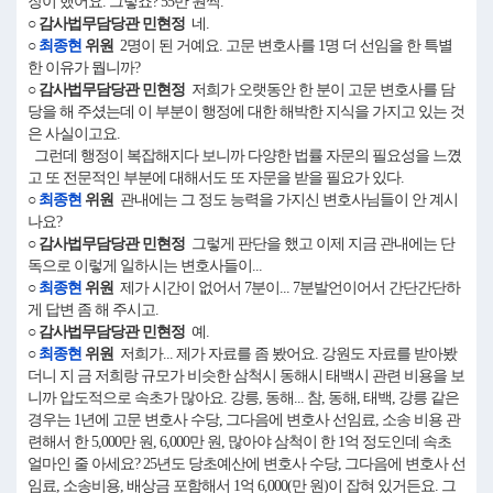
장이 했어요. 그렇죠? 55만 원씩.
○ 감사법무담당관 민현정
네.
○
최종현
위원
2명이 된 거예요. 고문 변호사를 1명 더 선임을 한 특별
한 이유가 뭡니까?
○ 감사법무담당관 민현정
저희가 오랫동안 한 분이 고문 변호사를 담
당을 해 주셨는데 이 부분이 행정에 대한 해박한 지식을 가지고 있는 것
은 사실이고요.
그런데 행정이 복잡해지다 보니까 다양한 법률 자문의 필요성을 느꼈
고 또 전문적인 부분에 대해서도 또 자문을 받을 필요가 있다.
○
최종현
위원
관내에는 그 정도 능력을 가지신 변호사님들이 안 계시
나요?
○ 감사법무담당관 민현정
그렇게 판단을 했고 이제 지금 관내에는 단
독으로 이렇게 일하시는 변호사들이...
○
최종현
위원
제가 시간이 없어서 7분이... 7분발언이어서 간단간단하
게 답변 좀 해 주시고.
○ 감사법무담당관 민현정
예.
○
최종현
위원
저희가... 제가 자료를 좀 봤어요. 강원도 자료를 받아봤
더니 지 금 저희랑 규모가 비슷한 삼척시 동해시 태백시 관련 비용을 보
니까 압도적으로 속초가 많아요. 강릉, 동해... 참, 동해, 태백, 강릉 같은
경우는 1년에 고문 변호사 수당, 그다음에 변호사 선임료, 소송 비용 관
련해서 한 5,000만 원, 6,000만 원, 많아야 삼척이 한 1억 정도인데 속초
얼마인 줄 아세요? 25년도 당초예산에 변호사 수당, 그다음에 변호사 선
임료, 소송비용, 배상금 포함해서 1억 6,000(만 원)이 잡혀 있거든요. 그