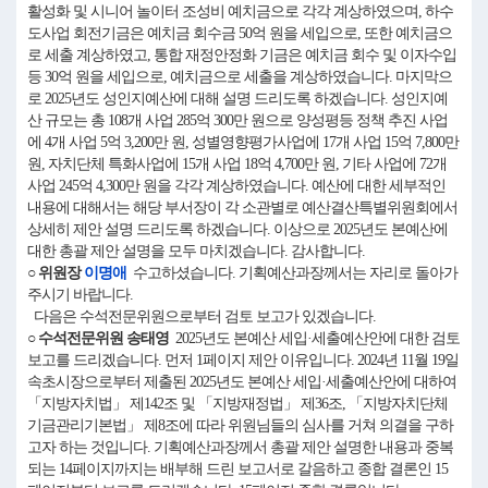
활성화 및 시니어 놀이터 조성비 예치금으로 각각 계상하였으며, 하수
도사업 회전기금은 예치금 회수금 50억 원을 세입으로, 또한 예치금으
로 세출 계상하였고, 통합 재정안정화 기금은 예치금 회수 및 이자수입
등 30억 원을 세입으로, 예치금으로 세출을 계상하였습니다. 마지막으
로 2025년도 성인지예산에 대해 설명 드리도록 하겠습니다. 성인지예
산 규모는 총 108개 사업 285억 300만 원으로 양성평등 정책 추진 사업
에 4개 사업 5억 3,200만 원, 성별영향평가사업에 17개 사업 15억 7,800만
원, 자치단체 특화사업에 15개 사업 18억 4,700만 원, 기타 사업에 72개
사업 245억 4,300만 원을 각각 계상하였습니다. 예산에 대한 세부적인
내용에 대해서는 해당 부서장이 각 소관별로 예산결산특별위원회에서
상세히 제안 설명 드리도록 하겠습니다. 이상으로 2025년도 본예산에
대한 총괄 제안 설명을 모두 마치겠습니다. 감사합니다.
○ 위원장
이명애
수고하셨습니다. 기획예산과장께서는 자리로 돌아가
주시기 바랍니다.
다음은 수석전문위원으로부터 검토 보고가 있겠습니다.
○ 수석전문위원 송태영
2025년도 본예산 세입·세출예산안에 대한 검토
보고를 드리겠습니다. 먼저 1페이지 제안 이유입니다. 2024년 11월 19일
속초시장으로부터 제출된 2025년도 본예산 세입·세출예산안에 대하여
「지방자치법」 제142조 및 「지방재정법」 제36조, 「지방자치단체
기금관리기본법」 제8조에 따라 위원님들의 심사를 거쳐 의결을 구하
고자 하는 것입니다. 기획예산과장께서 총괄 제안 설명한 내용과 중복
되는 14페이지까지는 배부해 드린 보고서로 갈음하고 종합 결론인 15