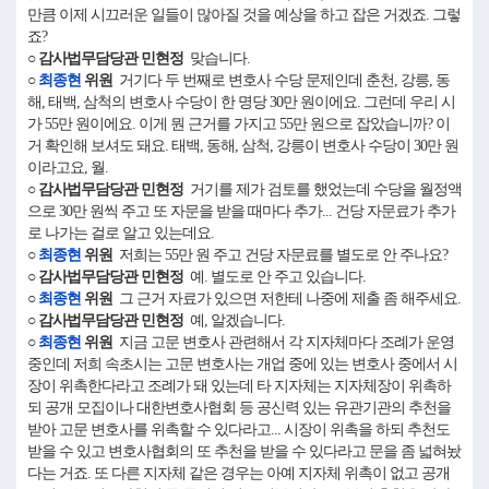
만큼 이제 시끄러운 일들이 많아질 것을 예상을 하고 잡은 거겠죠. 그렇
죠?
○ 감사법무담당관 민현정
맞습니다.
○
최종현
위원
거기다 두 번째로 변호사 수당 문제인데 춘천, 강릉, 동
해, 태백, 삼척의 변호사 수당이 한 명당 30만 원이에요. 그런데 우리 시
가 55만 원이에요. 이게 뭔 근거를 가지고 55만 원으로 잡았습니까? 이
거 확인해 보셔도 돼요. 태백, 동해, 삼척, 강릉이 변호사 수당이 30만 원
이라고요, 월.
○ 감사법무담당관 민현정
거기를 제가 검토를 했었는데 수당을 월정액
으로 30만 원씩 주고 또 자문을 받을 때마다 추가... 건당 자문료가 추가
로 나가는 걸로 알고 있는데요.
○
최종현
위원
저희는 55만 원 주고 건당 자문료를 별도로 안 주나요?
○ 감사법무담당관 민현정
예. 별도로 안 주고 있습니다.
○
최종현
위원
그 근거 자료가 있으면 저한테 나중에 제출 좀 해주세요.
○ 감사법무담당관 민현정
예, 알겠습니다.
○
최종현
위원
지금 고문 변호사 관련해서 각 지자체마다 조례가 운영
중인데 저희 속초시는 고문 변호사는 개업 중에 있는 변호사 중에서 시
장이 위촉한다라고 조례가 돼 있는데 타 지자체는 지자체장이 위촉하
되 공개 모집이나 대한변호사협회 등 공신력 있는 유관기관의 추천을
받아 고문 변호사를 위촉할 수 있다라고... 시장이 위촉을 하되 추천도
받을 수 있고 변호사협회의 또 추천을 받을 수 있다라고 문을 좀 넓혀놨
다는 거죠. 또 다른 지자체 같은 경우는 아예 지자체 위촉이 없고 공개