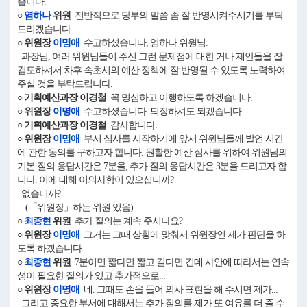
습니다.
○
염하나
위원
전반적으로 당부의 말씀 좀 잘 반영시켜주시기를 부탁
드리겠습니다.
○ 위원장
이명애
수고하셨습니다, 염하나 위원님.
과장님, 여러 위원님들이 주신 그런 문제점에 대한 거나 제안들을 잘
검토하셔서 차후 속초시의 예산 정책에 잘 반영될 수 있도록 노력하여
주실 것을 부탁드립니다.
○ 기획예산과장 이경철
꼭 명심하고 이행하도록 하겠습니다.
○ 위원장
이명애
수고하셨습니다. 퇴장하셔도 되겠습니다.
○ 기획예산과장 이경철
감사합니다.
○ 위원장
이명애
부서 심사를 시작하기에 앞서 위원님들께 발언 시간
에 관한 동의를 구하고자 합니다. 원활한 예산 심사를 위하여 위원님의
기본 질의 응답시간은 7분을, 추가 질의 응답시간은 3분을 드리고자 합
니다. 이에 대해 이의사항이 있으십니까?
없습니까?
(「위원장」하는 위원 있음)
○
최종현
위원
추가 질의는 계속 주시나요?
○ 위원장
이명애
그거는 그때 상황에 맞춰서 위원장인 제가 판단을 하
도록 하겠습니다.
○
최종현
위원
7분이면 짧다면 짧고 길다면 긴데 사안에 따라서는 연속
성이 필요한 질의가 있고 추가적으로...
○ 위원장
이명애
네. 그때도 손을 들어 의사 표현을 해 주시면 제가...
그리고 중요한 부서에 대해서는 추가 질의를 제가 또 여유를 더 줄 수