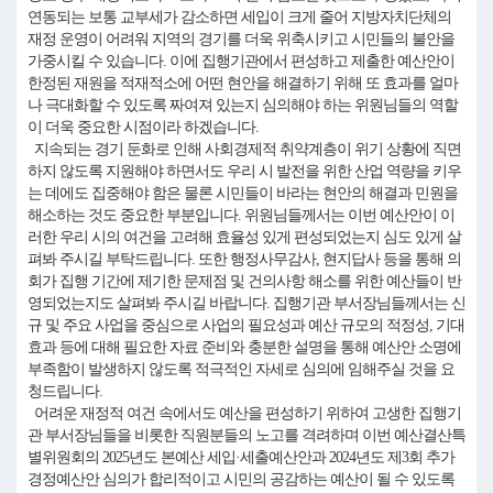
연동되는 보통 교부세가 감소하면 세입이 크게 줄어 지방자치단체의
재정 운영이 어려워 지역의 경기를 더욱 위축시키고 시민들의 불안을
가중시킬 수 있습니다. 이에 집행기관에서 편성하고 제출한 예산안이
한정된 재원을 적재적소에 어떤 현안을 해결하기 위해 또 효과를 얼마
나 극대화할 수 있도록 짜여져 있는지 심의해야 하는 위원님들의 역할
이 더욱 중요한 시점이라 하겠습니다.
지속되는 경기 둔화로 인해 사회경제적 취약계층이 위기 상황에 직면
하지 않도록 지원해야 하면서도 우리 시 발전을 위한 산업 역량을 키우
는 데에도 집중해야 함은 물론 시민들이 바라는 현안의 해결과 민원을
해소하는 것도 중요한 부분입니다. 위원님들께서는 이번 예산안이 이
러한 우리 시의 여건을 고려해 효율성 있게 편성되었는지 심도 있게 살
펴봐 주시길 부탁드립니다. 또한 행정사무감사, 현지답사 등을 통해 의
회가 집행 기간에 제기한 문제점 및 건의사항 해소를 위한 예산들이 반
영되었는지도 살펴봐 주시길 바랍니다. 집행기관 부서장님들께서는 신
규 및 주요 사업을 중심으로 사업의 필요성과 예산 규모의 적정성, 기대
효과 등에 대해 필요한 자료 준비와 충분한 설명을 통해 예산안 소명에
부족함이 발생하지 않도록 적극적인 자세로 심의에 임해주실 것을 요
청드립니다.
어려운 재정적 여건 속에서도 예산을 편성하기 위하여 고생한 집행기
관 부서장님들을 비롯한 직원분들의 노고를 격려하며 이번 예산결산특
별위원회의 2025년도 본예산 세입·세출예산안과 2024년도 제3회 추가
경정예산안 심의가 합리적이고 시민의 공감하는 예산이 될 수 있도록