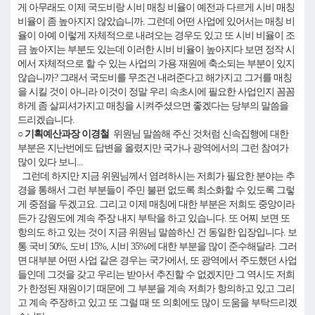
게 아무래도 이제 국도비랑 시비 매칭 비율이 예전과 다르게 시비 매칭
비율이 좀 높아지지 않았습니까. 그런데 어떤 사업에 있어서는 매칭 비
율이 아예 이렇게 자체적으로 내려오는 경우도 있고 또 시비 비율이 조
금 높아지는 부분도 있는데 이러한 시비 비율이 높아지다 보면 정작 시
에서 자체적으로 할 수 있는 사업의 가용 재원에 축소되는 부분이 있지
않습니까? 그래서 국도비를 무조건 내려준다고 해가지고 그거를 매칭
을 시킬 것이 아니라 이것이 정말 우리 속초시에 필요한 사업인지 꼼꼼
하게 좀 살피셔가지고 매칭을 시켜주셨으면 좋겠다는 당부의 말씀을
드리겠습니다.
○ 기획예산과장 이경철
위원님 말씀해 주신 것처럼 신속집행에 대한
부분은 지난번에도 답변을 올렸지만 국가나 광역에서의 그런 참여가
많이 있다 보니...
그런데 하지만 지금 위원님께서 염려하시는 저희가 필요한 분야는 추
경을 통해서 그런 부분들이 주민 불편 없도록 최소화할 수 있도록 그렇
게 중점을 두겠고요. 그리고 이제 매칭에 대한 부분은 저희도 중앙이라
든가 강원도에 계속 주장 내지 부탁을 하고 있습니다. 또 어찌 보면 또
항의도 하고 있는 것이 지금 위원님 말씀하신 건 동일한 입장입니다. 보
통 국비 50%, 도비 15%, 시비 35%에 대한 부분을 많이 준수해달라. 그러
면 대부분 어떤 사업 같은 경우는 국가에서, 또 광역에서 주도했던 사업
들인데 그것을 갖고 우리는 받아서 추진할 수 없겠지만 그 역시도 저희
가 한정된 재원이기 때문에 그 부분을 계속 저희가 항의하고 있고 그리
고 계속 주장하고 있고 또 그럴 때 또 의회에도 많이 도움을 부탁드리겠