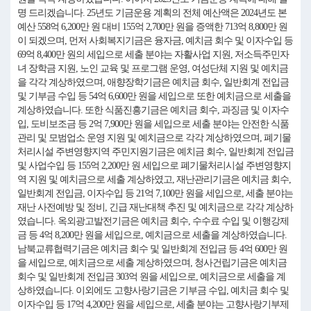
명 드리겠습니다. 25년도 기금운용 계획의 전체 예산액은 2024년도 본
예산 558억 6,200만 원 대비 155억 2,700만 원을 증액한 713억 8,800만 원
이 되겠으며, 먼저 사회복지기금은 융자금, 예치금 회수 및 이자수입 등
69억 8,400만 원의 세입으로 세출 분야는 자활사업 지원, 저소득주민자
녀 장학금 지원, 노인 교육 및 프로그램 운영, 여성단체 지원 및 예치금
을 각각 계상하였으며, 애향장학기금은 예치금 회수, 일반회계 전입금
및 기부금 수입 등 54억 6,600만 원을 세입으로 또한 예치금으로 세출을
계상하였습니다. 또한 식품진흥기금은 예치금 회수, 과징금 및 이자수
입, 도비보조금 등 2억 7,900만 원을 세입으로 세출 분야는 안전한 식품
관리 및 모범업소 운영 지원 및 예치금으로 각각 계상하였으며, 폐기물
처리시설 주변영향지역 주민지원기금은 예치금 회수, 일반회계 전입금
및 사업수입 등 155억 2,200만 원 세입으로 폐기물처리시설 주변영향지
역 지원 및 예치금으로 세출 계상하였고, 재난관리기금은 예치금 회수,
일반회계 전입금, 이자수입 등 21억 7,100만 원을 세입으로, 세출 분야는
재난 사전예방 및 정비, 긴급 재난대책 추진 및 예치금으로 각각 계상하
였습니다. 옥외광고발전기금은 예치금 회수, 수수료 수입 및 이행강제
금 등 4억 8,200만 원을 세입으로, 예치금으로 세출을 계상하였습니다.
남북교류협력기금은 예치금 회수 및 일반회계 전입금 등 4억 600만 원
을 세입으로, 예치금으로 세출 계상하였으며, 청사건립기금은 예치금
회수 및 일반회계 전입금 303억 원을 세입으로, 예치금으로 세출을 계
상하였습니다. 이외에도 고향사랑기금은 기부금 수입, 예치금 회수 및
이자수입 등 17억 4,200만 원을 세입으로, 세출 분야는 고향사랑기부제