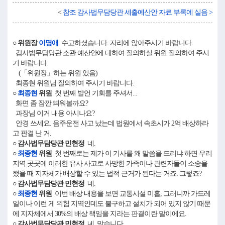
<
참조 감사법무담당관 세출예산안 자료 부록에 실음 >
○ 위원장
이명애
수고하셨습니다. 자리에 앉아주시기 바랍니다.
감사법무담당관 소관 예산안에 대하여 질의하실 위원 질의하여 주시
기 바랍니다.
(「위원장」하는 위원 있음)
최종현 위원님 질의하여 주시기 바랍니다.
○
최종현
위원
첫 번째 발언 기회를 주셔서...
화면 좀 잠깐 띄워볼까요?
과장님 이거 내용 아시나요?
안경 쓰세요. 음주운전 사고 났는데 법원에서 속초시가 2억 배상하라
고 판결 난 거.
○ 감사법무담당관 민현정
네.
○
최종현
위원
첫 번째로는 제가 이 기사를 왜 말씀을 드리냐 하면 우리
지역 곳곳에 이러한 유사 사고로 사망한 가족이나 관련자들이 소송을
했을 때 지자체가 배상할 수 있는 법적 근거가 된다는 거죠. 그렇죠?
○ 감사법무담당관 민현정
네.
○
최종현
위원
이번 배상 내용을 보면 교통시설 미흡, 그러니까 가드레
일이나 이런 게 위험 지역인데도 불구하고 설치가 되어 있지 않기 때문
에 지자체에서 30%의 배상 책임을 지라는 판결이란 말이에요.
○ 감사법무담당관 민현정
네, 맞습니다.