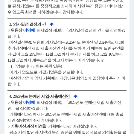
리 창출, 복지와 사회기반 시설 확충 등 시민이 공감할 수 있는 예산으
로 편성되었는지를 중점적으로 심사하여 시민 복리 증진에 이바지할
수 있도록 최선을 다하겠습니다. 감사합니다.
3. 의사일정 결정의 건
○ 위원장
이명애
의사일정 제3항, 「의사일정 결정의 건」을 상정하겠
습니다.
예산결산특별위원회 의사일정은 2025년도 본예산 및 2024년도 제3회
추가경정예산 세입·세출예산안 심사를 위하여 기 배부해 드린 유인물
과 같이 11월 29일부터 12월 13일까지 부서 심사를 하고 12월 16일부터
12월 17일까지 계수조정을 하고자 하는데 이의 없습니까?
(「없습니다」하는 위원 있음)
이의가 없으므로 가결되었음을 선포합니다.
예산안 상정에 앞서 기획예산 과장님은 회의실에 입장하여 주시기 바
랍니다.
4. 2025년도 본예산 세입·세출예산안
○ 위원장
이명애
의사일정 제4항, 「2025년도 본예산 세입·세출예산
안」을 상정하겠습니다.
기획예산과장께서는 2025년도 본예산 세입·세출예산안에 대해 총괄
제안 설명하여 주시기 바랍니다.
○ 기획예산과장 이경철
기획예산과장 이경철입니다.
평소 시정 발전과 시민의 복리 증진을 위해 열정적으로 의정활동을 펼