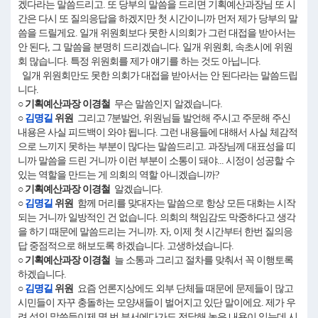
겠다라는 말씀드리고. 또 당부의 말씀을 드리면 기획예산과장님 또 시
간은 다시 또 질의응답을 하겠지만 첫 시간이니까 먼저 제가 당부의 말
씀을 드릴게요. 일개 위원회보다 못한 시의회가 그런 대접을 받아서는
안 된다, 그 말씀을 분명히 드리겠습니다. 일개 위원회, 속초시에 위원
회 많습니다. 특정 위원회를 제가 얘기를 하는 것도 아닙니다.
일개 위원회만도 못한 의회가 대접을 받아서는 안 된다라는 말씀드립
니다.
○ 기획예산과장 이경철
무슨 말씀인지 알겠습니다.
○
김명길
위원
그리고 7분발언, 위원님들 발언해 주시고 주문해 주신
내용은 사실 피드백이 와야 됩니다. 그런 내용들에 대해서 사실 체감적
으로 느끼지 못하는 부분이 많다는 말씀드리고. 과장님께 대표성을 띠
니까 말씀을 드린 거니까 이런 부분이 소통이 돼야... 시정이 성공할 수
있는 역할을 만드는 게 의회의 역할 아니겠습니까?
○ 기획예산과장 이경철
알겠습니다.
○
김명길
위원
함께 머리를 맞대자는 말씀으로 항상 모든 대화는 시작
되는 거니까 일방적인 건 없습니다. 의회의 책임감도 막중하다고 생각
을 하기 때문에 말씀드리는 거니까. 자, 이제 첫 시간부터 한번 질의응
답 중점적으로 해보도록 하겠습니다. 고생하셨습니다.
○ 기획예산과장 이경철
늘 소통과 그리고 절차를 맞춰서 꼭 이행토록
하겠습니다.
○
김명길
위원
요즘 언론지상에도 외부 단체들 때문에 문제들이 많고
시민들이 자꾸 충돌하는 모양새들이 벌어지고 있단 말이에요. 제가 우
려 섞인 말씀들이제 몇 번 부서에다가도 전달해 놓은 내용이 있는데 시