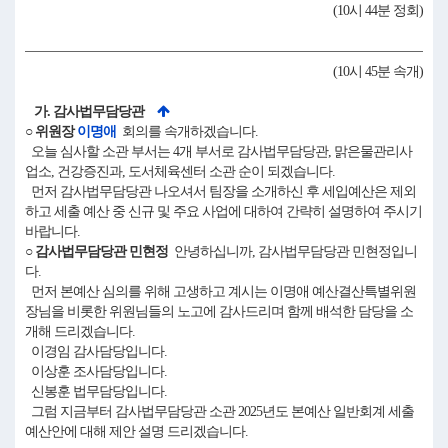
(10시 44분 정회)
(10시 45분 속개)
가. 감사법무담당관
○ 위원장
이명애
회의를 속개하겠습니다.
오늘 심사할 소관 부서는 4개 부서로 감사법무담당관, 맑은물관리사
업소, 건강증진과, 도서체육센터 소관 순이 되겠습니다.
먼저 감사법무담당관 나오셔서 팀장을 소개하신 후 세입예산은 제외
하고 세출 예산 중 신규 및 주요 사업에 대하여 간략히 설명하여 주시기
바랍니다.
○ 감사법무담당관 민현정
안녕하십니까, 감사법무담당관 민현정입니
다.
먼저 본예산 심의를 위해 고생하고 계시는 이명애 예산결산특별위원
장님을 비롯한 위원님들의 노고에 감사드리며 함께 배석한 담당을 소
개해 드리겠습니다.
이경임 감사담당입니다.
이상훈 조사담당입니다.
신봉훈 법무담당입니다.
그럼 지금부터 감사법무담당관 소관 2025년도 본예산 일반회계 세출
예산안에 대해 제안 설명 드리겠습니다.