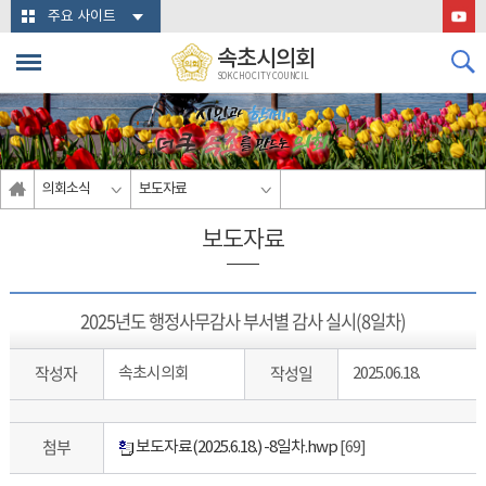
본문바로가기
주요 사이트
속초시의회
SOKCHO CITY COUNCIL
의회소식
보도자료
보도자료
2025년도 행정사무감사 부서별 감사 실시(8일차)
작성자
작성일
속초시의회
2025.06.18.
첨부
보도자료(2025.6.18.) -8일차.hwp
[69]