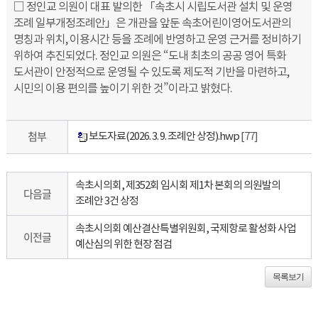
□ 정인교 의원이 대표 발의한 「속초시 시립도서관 설치 및 운영
조례 일부개정조례안」은 개관을 앞둔 속초어린이영어도서관의
명칭과 위치, 이용시간 등을 조례에 반영하고 운영 근거를 정비하기
위하여 추진되었다. 정인교 의원은 “도내 최초의 공공 영어 특화
도서관이 안정적으로 운영될 수 있도록 제도적 기반을 마련하고,
시민의 이용 편의를 높이기 위한 것”이라고 밝혔다.
첨부
보도자료(2026. 3. 9. 조례안 상정).hwp
[77]
속초시의회, 제352회 임시회 제1차 본회의 의원발의
다음글
조례안 3건 상정
속초시의회 예산결산특별위원회, 국제항로 활성화 사업
이전글
예산심의 위한 현장 점검
목록보기