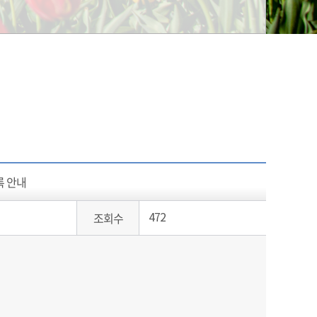
록 안내
조회수
472