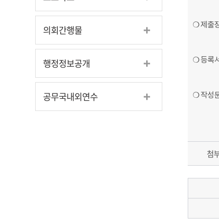
❍ 제출
의회간행물
❍ 등록서
행정정보공개
공무국내외연수
❍ 작성문
첨