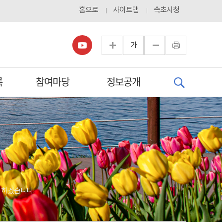
홈으로
사이트맵
속초시청
가
록
참여마당
정보공개
다하겠습니다.