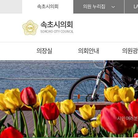
본문바로가기
속초시의회
의원 누리집
L
속초시의회
SOKCHO CITY COUNCIL
의장실
의회안내
의원광
시민 여러분