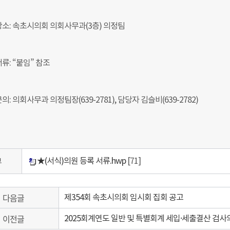
장소: 속초시의회 의회사무과(3층) 의정팀
류: “붙임” 참조
의: 의회사무과 의정팀장(639-2781), 담당자 김슬비(639-2782)
부
★(서식)의원 등록 서류.hwp
[71]
다음글
제354회 속초시의회 임시회 집회 공고
이전글
2025회계연도 일반 및 특별회계 세입·세출결산 검사