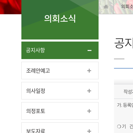
의회
의회소식
공
공지사항
조례안예고
의사일정
작성
가. 등
의정포토
❍ 기 간: 2
보도자료