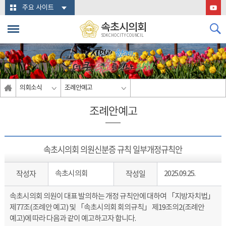
본문바로가기
주요 사이트
속초시의회
SOKCHO CITY COUNCIL
의회소식
조례안예고
조례안예고
속초시의회 의원신분증 규칙 일부개정규칙안
작성자
작성일
속초시의회
2025.09.25.
속초시의회 의원이 대표 발의하는 개정 규칙안에 대하여 「지방자치법」
제77조(조례안 예고) 및 「속초시의회 회의규칙」 제19조의2(조례안
예고)에 따라 다음과 같이 예고하고자 합니다.